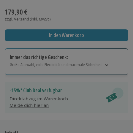
Wähle im nächsten Schritt einen Termin aus
179,90 €
zzgl. Versand
(inkl. MwSt.)
In den Warenkorb
Immer das richtige Geschenk:
Große Auswahl, volle Flexibilität und maximale Sicherheit
Große Auswahl
Über 9.000 Erlebnisse.
Volle Flexibilität
-15%* Club Deal verfügbar
Jeder Gutschein für alle Erlebnisse einlösbar.
Direktabzug im Warenkorb
Maximale Sicherheit
Melde dich hier an
10 Jahre gültig & verlängerbar.
Inhalt