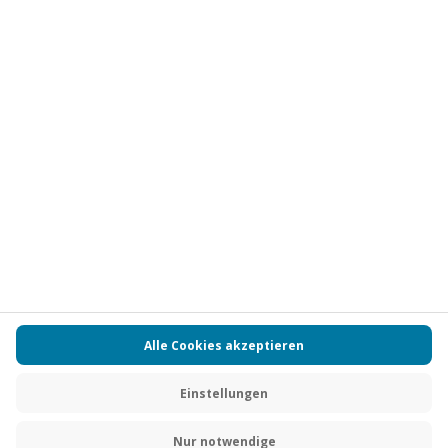
Vertrag widerrufen
FAQs
Kontakt
Zahlungsarten
Über uns
Magazin
Jobs
Partnerprogramm
Versand und Lieferung
Presse
AGB
Cookie Einstellungen
Datenschutz
Nutzungsbedingungen
Online-Marktplatz
Barrierefreiheit
Compliance
Impressum
RECHNUNG