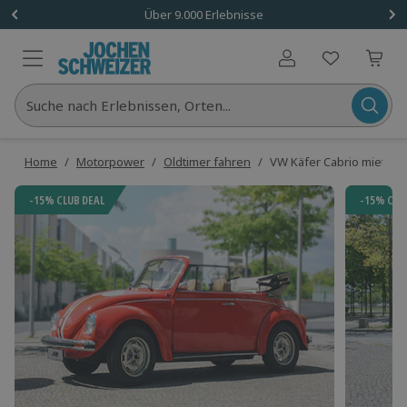
Über 9.000 Erlebnisse
Benutzerkonto
Suche nach Erlebnissen, Orten...
Home
/
Motorpower
/
Oldtimer fahren
/
VW Käfer Cabrio mieten Be
-15% CLUB DEAL
-15% CLU