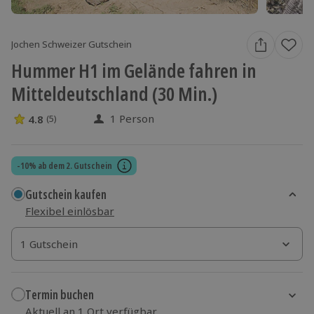
Jochen Schweizer Gutschein
Hummer H1 im Gelände fahren in
Mitteldeutschland (30 Min.)
1 Person
4.8
(5)
4.8 Sterne von 5 aus 5 Bewertungen
-10% ab dem 2. Gutschein
Gutschein kaufen
Flexibel einlösbar
1 Gutschein
1 Gutschein
1 Gutschein
Termin buchen
Aktuell an 1 Ort verfügbar