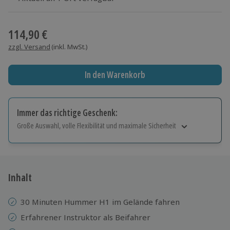
Wähle im nächsten Schritt einen Termin aus
114,90 €
zzgl. Versand
(inkl. MwSt.)
In den Warenkorb
Immer das richtige Geschenk:
Große Auswahl, volle Flexibilität und maximale Sicherheit
Große Auswahl
Über 9.000 Erlebnisse.
Volle Flexibilität
Jeder Gutschein für alle Erlebnisse einlösbar.
Inhalt
Maximale Sicherheit
10 Jahre gültig & verlängerbar.
30 Minuten Hummer H1 im Gelände fahren
Erfahrener Instruktor als Beifahrer