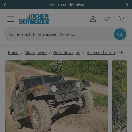
Über 9.000 Erlebnisse
Benutzerkonto
Suche nach Erlebnissen, Orten...
Home
/
Motorpower
/
Geländewagen
/
Hummer fahren
/
Humme