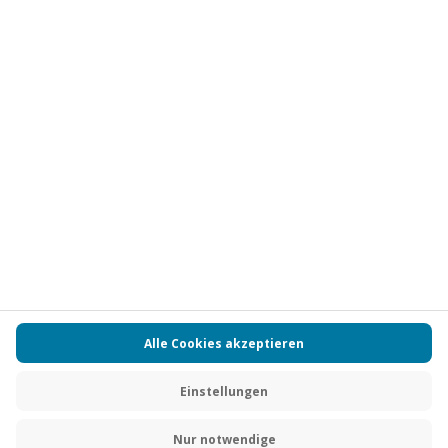
Vertrag widerrufen
FAQs
Kontakt
Zahlungsarten
Über uns
Magazin
Jobs
Partnerprogramm
Versand und Lieferung
Presse
AGB
Cookie Einstellungen
Datenschutz
Nutzungsbedingungen
Online-Marktplatz
Barrierefreiheit
Compliance
Impressum
RECHNUNG