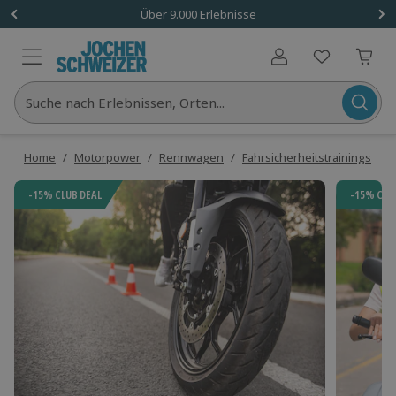
Über 9.000 Erlebnisse
Benutzerkonto
Suche nach Erlebnissen, Orten...
Home
/
Motorpower
/
Rennwagen
/
Fahrsicherheitstrainings
/
F
-15% CLUB DEAL
-15% CLU