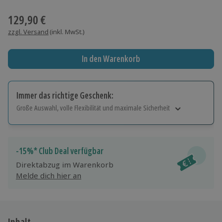
Wähle im nächsten Schritt einen Termin aus
129,90 €
zzgl. Versand
(inkl. MwSt.)
In den Warenkorb
Immer das richtige Geschenk:
Große Auswahl, volle Flexibilität und maximale Sicherheit
Große Auswahl
Über 9.000 Erlebnisse.
Volle Flexibilität
-15%* Club Deal verfügbar
Jeder Gutschein für alle Erlebnisse einlösbar.
Direktabzug im Warenkorb
Maximale Sicherheit
Melde dich hier an
10 Jahre gültig & verlängerbar.
Inhalt