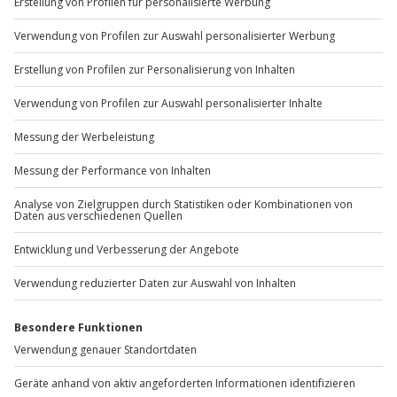
+49 89 / 60 60 89 700
Mo-Fr: 9-17 Uhr
b2b@jochen-schweizer.de
www.b2b.jochen-schweizer.de/
Artikelnummer
:
62242
Andere Produkte entdecken