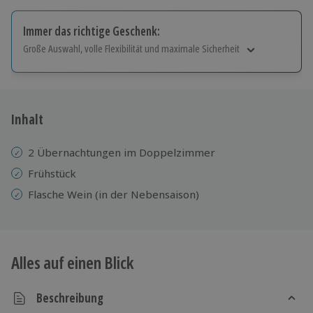
Immer das richtige Geschenk:
Große Auswahl, volle Flexibilität und maximale Sicherheit
Große Auswahl
Über 9.000 Erlebnisse.
Volle Flexibilität
Jeder Gutschein für alle Erlebnisse einlösbar.
Inhalt
Maximale Sicherheit
10 Jahre gültig & verlängerbar.
2 Übernachtungen im Doppelzimmer
Frühstück
Flasche Wein (in der Nebensaison)
Alles auf einen Blick
Beschreibung