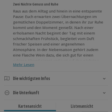
Zwei Nächte Genuss und Ruhe
Raus aus dem Alltag und hinein in eine entspannte
Pause: Euch erwarten zwei Übernachtungen im
gemütlichen Doppelzimmer, in denen ihr zur Ruhe
kommt und den Moment genießt. Nach einer
erholsamen Nacht beginnt der Tag mit einem
schmackhaften Frühstück, begleitet vom Duft
frischer Speisen und einer angenehmen
Atmosphäre. In der Nebensaison gehört zudem
eine Flasche Wein dazu, die sich gut für einen
ruhigen Abend eignet und Lust auf den nächsten
Mehr Lesen
Tag macht. Diese Übernachtungen sind eine schöne
Gelegenheit für alle, die etwas Abwechslung
suchen, ohne großen Aufwand betreiben zu
Die wichtigsten Infos
müssen. Die Angebote bieten eine unkomplizierte
Dauer
Möglichkeit, neue Eindrücke zu sammeln und
Die Unterkunft
gleichzeitig zu entspannen. Packt eure Sachen und
3 Tage
freut euch auf eine wohltuende Auszeit.
2 Nächte
Hôtel du Pillon
Kartenansicht
Listenansicht
Hotelausstattung: