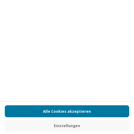
Vertrag widerrufen
FAQs
Kontakt
Zahlungsarten
Über uns
Magazin
Jobs
Partnerprogramm
Versand und Lieferung
Presse
AGB
Cookie Einstellungen
Datenschutz
Nutzungsbedingungen
Online-Marktplatz
Barrierefreiheit
Compliance
Impressum
RECHNUNG