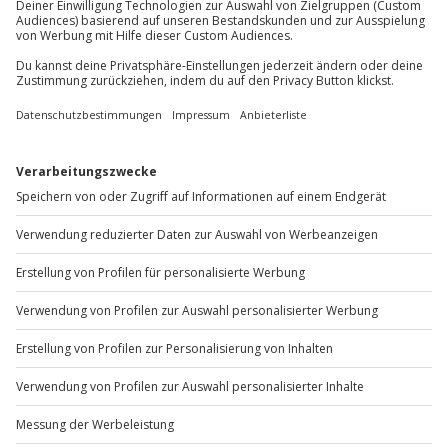
Du möchtest als Firma bestellen?
Sichere Dir attraktive Firmenkunden Vorteile.
+49 89 / 60 60 89 700
Mo-Fr: 9-17 Uhr
b2b@jochen-schweizer.de
www.b2b.jochen-schweizer.de/
Artikelnummer
:
21182
Andere Produkte entdecken