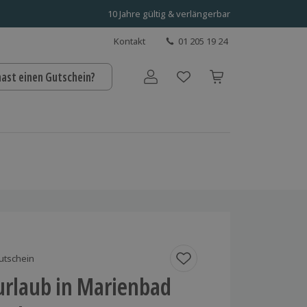
10 Jahre gültig & verlängerbar
Kontakt
01 205 19 24
hast einen Gutschein?
Benutzerkonto
utschein
urlaub in Marienbad