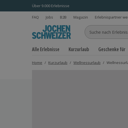
Über 9.000 Erlebnisse
FAQ
Jobs
B2B
Magazin
Erlebnispartner w
Suche nach Erlebnisse
Alle Erlebnisse
Kurzurlaub
Geschenke für
Home
/
Kurzurlaub
/
Wellnessurlaub
/
Wellnessurla
Bild 1 von 16