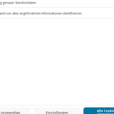
ten pro Person/Nacht an (die
 inbegriffen
.
Fr: 9-17 Uhr
www.b2b.jochen-schweizer.de/