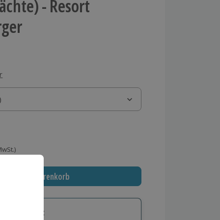
Nächte) - Resort
rger
r
)
)
 MwSt.)
In den Warenkorb
tige Geschenk: