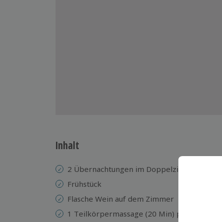
Inhalt
2 Übernachtungen im Doppelzimmer im Re
Frühstück
Flasche Wein auf dem Zimmer
1 Teilkörpermassage (20 Min) pro Person