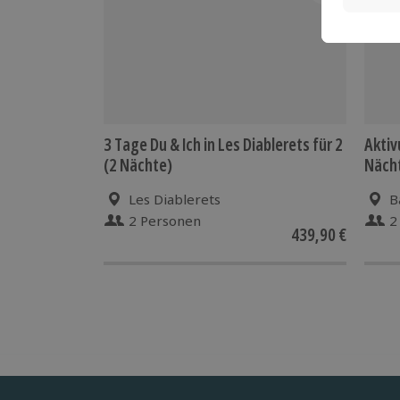
3 Tage Du & Ich in Les Diablerets für 2
Aktiv
(2 Nächte)
Näch
Les Diablerets
B
2 Personen
2
439,90 €