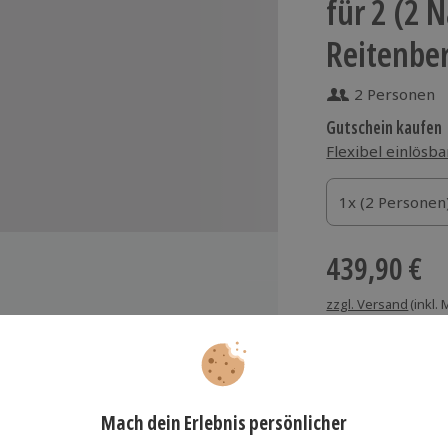
für 2 (2 
Reitenbe
2 Personen
Gutschein kaufen
Flexibel einlösba
1x (2 Personen)
1x (2 Personen
1x (2 Personen
439,90 €
zzgl. Versand
(inkl.
sort Reitenberger
Immer das rich