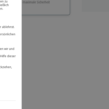
e Flexibilität und maximale Sicherheit
hl
bnisse.
ität
 für alle Erlebnisse einlösbar.
herheit
 & verlängerbar.