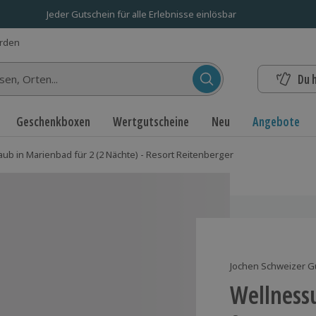
Jeder Gutschein für alle Erlebnisse einlösbar
erden
Du 
n...
Geschenkboxen
Wertgutscheine
Neu
Angebote
ub in Marienbad für 2 (2 Nächte) - Resort Reitenberger
Jochen Schweizer G
Wellness