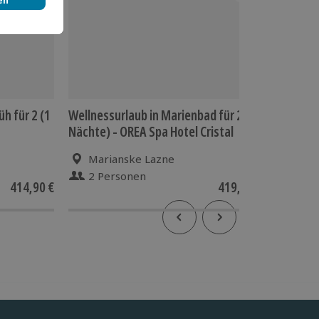
h für 2 (1
Wellnessurlaub in Marienbad für 2 (2
Städtetr
Nächte) - OREA Spa Hotel Cristal
Marianske Lazne
Pot
2 Personen
2 P
414,90 €
419,90 €
5
(1)