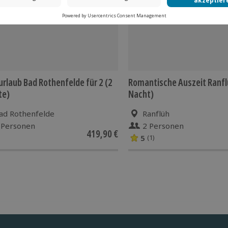
urlaub Bad Rothenfelde für 2 (2
Romantische Auszeit Ranflü
te)
Nacht)
ad Rothenfelde
Ranflüh
 Personen
2 Personen
419,90 €
5
(1)