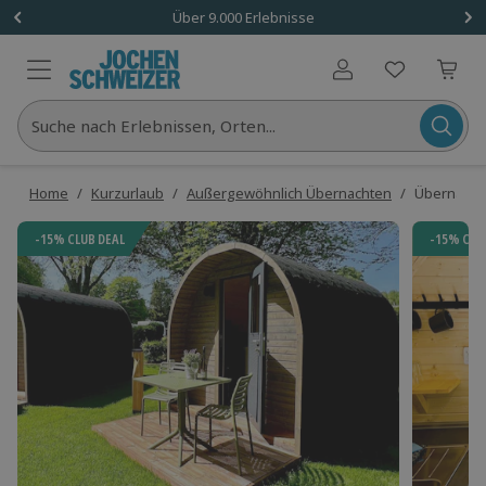
Über 9.000 Erlebnisse
Benutzerkonto
Suche nach Erlebnissen, Orten...
Home
/
Kurzurlaub
/
Außergewöhnlich Übernachten
/
Übernachte
-15% CLUB DEAL
-15% CLU