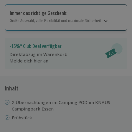
Immer das richtige Geschenk:
Große Auswahl, volle Flexibilität und maximale Sicherheit
Große Auswahl
Über 9.000 Erlebnisse.
Volle Flexibilität
-15%* Club Deal verfügbar
Jeder Gutschein für alle Erlebnisse einlösbar.
Direktabzug im Warenkorb
Maximale Sicherheit
Melde dich hier an
10 Jahre gültig & verlängerbar.
Inhalt
2 Übernachtungen im Camping POD im KNAUS
Campingpark Essen
Frühstück