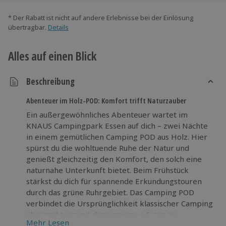
* Der Rabatt ist nicht auf andere Erlebnisse bei der Einlösung
übertragbar.
Details
Alles auf einen Blick
Beschreibung
Abenteuer im Holz-POD: Komfort trifft Naturzauber
Ein außergewöhnliches Abenteuer wartet im
KNAUS Campingpark Essen auf dich – zwei Nächte
in einem gemütlichen Camping POD aus Holz. Hier
spürst du die wohltuende Ruhe der Natur und
genießt gleichzeitig den Komfort, den solch eine
naturnahe Unterkunft bietet. Beim Frühstück
stärkst du dich für spannende Erkundungstouren
durch das grüne Ruhrgebiet. Das Camping POD
verbindet die Ursprünglichkeit klassischer Camping
übernachtung mit dem gewissen Extra an
Mehr Lesen
Behaglichkeit. Die besondere Atmosphäre erinnert