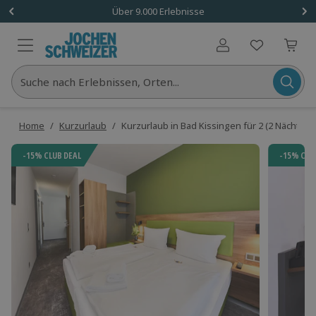
Über 9.000 Erlebnisse
Benutzerkonto
Suche nach Erlebnissen, Orten...
Home
/
Kurzurlaub
/
Kurzurlaub in Bad Kissingen für 2 (2 Nächte)
-15% CLUB DEAL
-15% CLU