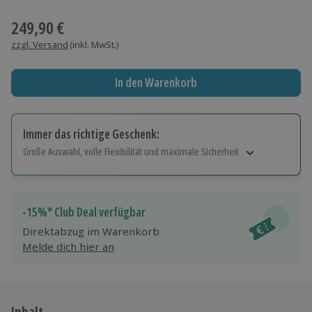
Wähle im nächsten Schritt einen Termin aus
249,90 €
zzgl. Versand
(inkl. MwSt.)
In den Warenkorb
Immer das richtige Geschenk:
Große Auswahl, volle Flexibilität und maximale Sicherheit
Große Auswahl
Über 9.000 Erlebnisse.
Volle Flexibilität
-15%* Club Deal verfügbar
Jeder Gutschein für alle Erlebnisse einlösbar.
Direktabzug im Warenkorb
Maximale Sicherheit
Melde dich hier an
10 Jahre gültig & verlängerbar.
Inhalt