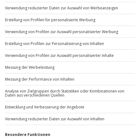
Garage
Du möchtest als Firma bestellen?
Sichere Dir attraktive Firmenkunden Vorteile.
+49 89 / 60 60 89 700
Mo-Fr: 9-17 Uhr
b2b@jochen-schweizer.de
www.b2b.jochen-schweizer.de/
Artikelnummer
:
49057
Andere Produkte entdecken