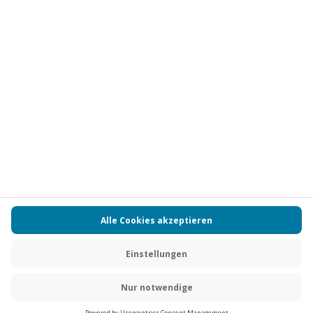
Vertrag widerrufen
FAQs
Kontakt
Zahlungsarten
Über uns
Magazin
Jobs
Partnerprogramm
Versand und Lieferung
Presse
AGB
Cookie Einstellungen
Datenschutz
Nutzungsbedingungen
Online-Marktplatz
Barrierefreiheit
Compliance
Impressum
RECHNUNG