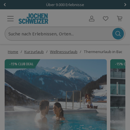
Über 9.000 Erlebnisse
Benutzerkonto
Suche nach Erlebnissen, Orten...
Home
/
Kurzurlaub
/
Wellnessurlaub
/
Thermenurlaub in Bad Gast
-15% CLUB DEAL
-15% CLU