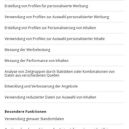
Sichere Dir attraktive Firmenkunden Vorteile.
+49 89 / 60 60 89 700
Mo-Fr: 9-17 Uhr
b2b@jochen-schweizer.de
www.b2b.jochen-schweizer.de/
Artikelnummer
:
57322
Andere Produkte entdecken