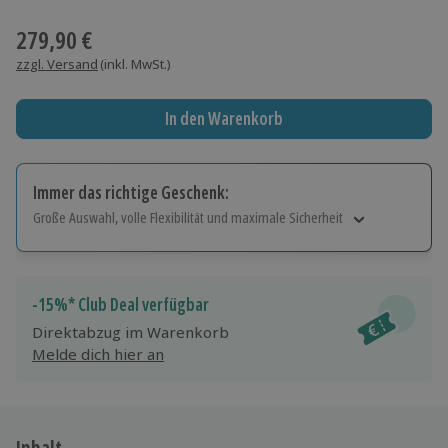
Wähle im nächsten Schritt einen Termin aus
279,90 €
zzgl. Versand
(inkl. MwSt.)
In den Warenkorb
Immer das richtige Geschenk:
Große Auswahl, volle Flexibilität und maximale Sicherheit
Große Auswahl
Über 9.000 Erlebnisse.
Volle Flexibilität
-15%* Club Deal verfügbar
Jeder Gutschein für alle Erlebnisse einlösbar.
Direktabzug im Warenkorb
Maximale Sicherheit
Melde dich hier an
10 Jahre gültig & verlängerbar.
Inhalt