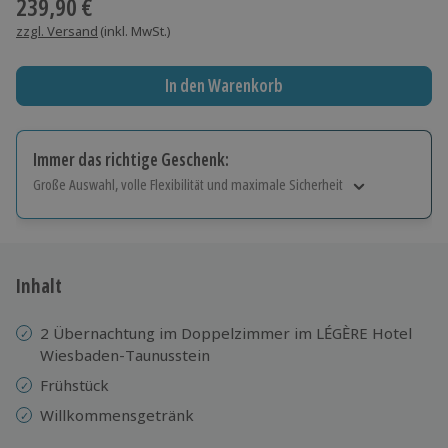
239,90 €
zzgl. Versand
(inkl. MwSt.)
In den Warenkorb
Immer das richtige Geschenk:
Große Auswahl, volle Flexibilität und maximale Sicherheit
Große Auswahl
Über 9.000 Erlebnisse.
Volle Flexibilität
Jeder Gutschein für alle Erlebnisse einlösbar.
Inhalt
Maximale Sicherheit
10 Jahre gültig & verlängerbar.
2 Übernachtung im Doppelzimmer im LÉGÈRE Hotel
Wiesbaden-Taunusstein
Frühstück
Willkommensgetränk