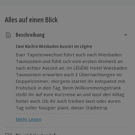
Alles auf einen Blick
Beschreibung
Zwei Nächte Wiesbaden Auszeit im Légère
Euer Tapetenwechsel führt euch nach Wiesbaden
Taunusstein und fühlt sich vom ersten Moment an
nach echter Auszeit an. Im LÉGÈRE Hotel Wiesbaden
Taunusstein erwarten euch 2 Übernachtungen im
Doppelzimmer, morgens startet ihr entspannt mit
Frühstück in den Tag. Beim Willkommensgetränk
stoßt ihr auf eure Kurzreise an und lasst den Alltag
hinter euch. Ob ihr euch treiben lasst oder euren
Tag voller Neugier plant, dieser Städtetrip
Wiesbaden für 2 (2 Nächte) bietet genau die
Mehr Lesen
Mischung aus Leichtigkeit und Abenteuer, die euch
auf neue Gedanken bringt. Macht eure Städtereise
klar und freut euch auf eure nächsten zwei Nächte