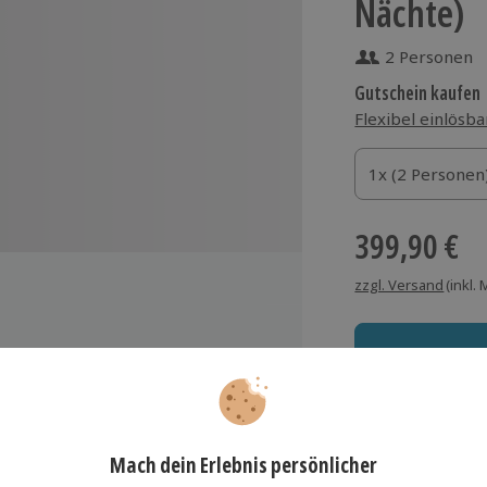
Nächte)
2 Personen
Gutschein kaufen
Flexibel einlösba
1x (2 Personen)
1x (2 Personen
1x (2 Personen
399,90 €
zzgl. Versand
(inkl.
perior Kategorie im 4* Superior
Immer das rich
Große Auswahl, voll