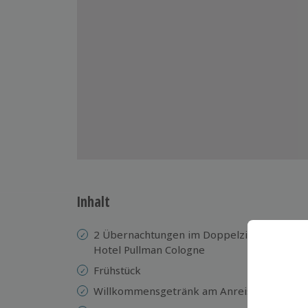
Inhalt
2 Übernachtungen im Doppelzimmer der Su
Hotel Pullman Cologne
Frühstück
Willkommensgetränk am Anreisetag