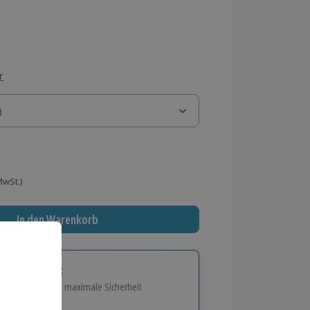
r
)
)
 MwSt.)
In den Warenkorb
tige Geschenk:
e Flexibilität und maximale Sicherheit