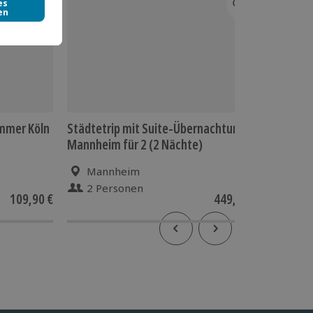
ammer Köln
Städtetrip mit Suite-Übernachtung
Kurzurla
Mannheim für 2 (2 Nächte)
Mannheim
Prag
2 Personen
2 P
109,90 €
449,90 €