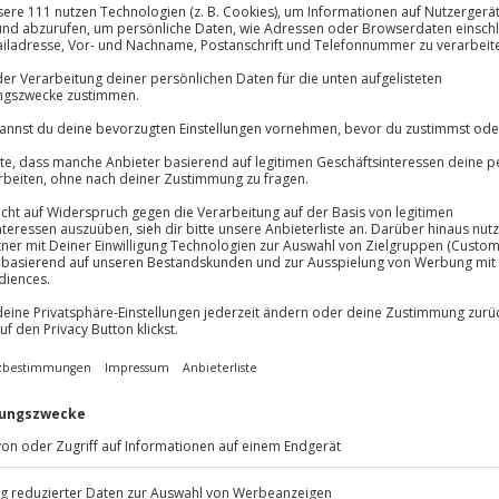
Große Auswa
Über 9.000 Erle
Volle Flexibil
Jeder Gutschein
Maximale Sic
10 Jahre gültig
nender Kontraste – pulsierendes
nessbereich. Zwei Übernachtungen
-Kategorie im Hotel Pullman
t zentraler Lage. Mögliche
 vom reichhaltigen Frühstück,
nft stoßt ihr mit einem
er Abenteuer an. Mit der Köln
 öffentlichen Verkehrsmitteln
 – perfekt, um das vielfältige
n Tag lädt der hoteleigene