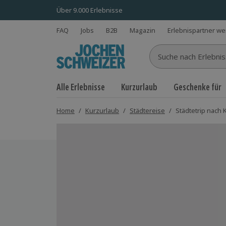
Über 9.000 Erlebnisse
FAQ
Jobs
B2B
Magazin
Erlebnispartner w
Suche nach Erlebnisse
Alle Erlebnisse
Kurzurlaub
Geschenke für
Home
/
Kurzurlaub
/
Städtereise
/
Städtetrip nach K
Bild 1 von 8