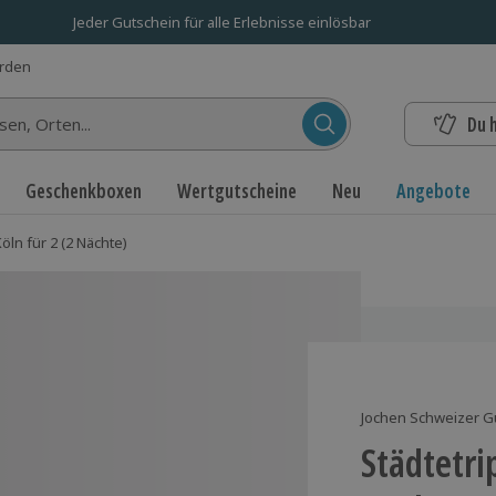
Jeder Gutschein für alle Erlebnisse einlösbar
erden
Du 
n...
Geschenkboxen
Wertgutscheine
Neu
Angebote
öln für 2 (2 Nächte)
Jochen Schweizer G
Städtetri