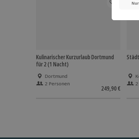
Kulinarischer Kurzurlaub Dortmund
Städt
für 2 (1 Nacht)
Dortmund
K
2 Personen
2
249,90 €