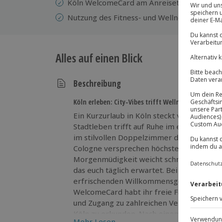
Köln WelcomeCard am Anreisetag
Nutzung des Fitness- und Wellnessbereichs
Alles auf einen Blick
Beschreibung
Köln erleben: City-Vibes trifft Wellness-Oase
Ein Kurzurlaub in Köln steckt voller span
Stadtleben trifft auf Ruhe im edlen Well
im stilvollen Doppelzimmer der Superior
Cologne versprechen höchsten Komfort mi
Morgenmüdigkeit weicht schnell dem Duft
das euch täglich erwartet. Bei eurer Anku
erfrischenden Willkommensgetränk auf eu
WelcomeCard habt ihr freie Fahrt mit den
und Zugang zu zahlreichen Vergünstigungen
Köln zu erkunden. Nach einem aufregende
Mehr Lesen