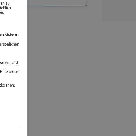
hl
bnisse.
ität
 für alle Erlebnisse einlösbar.
herheit
 & verlängerbar.