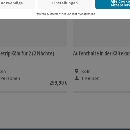
etrip Köln für 2 (2 Nächte)
Aufenthalte in der Kältek
öln
Köln
 Personen
1 Person
299,90 €