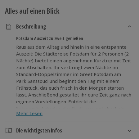
Alles auf einen Blick
Beschreibung
Potsdam Auszeit zu zweit genießen
Raus aus dem Alltag und hinein in eine entspannte
Auszeit: Die Städtereise Potsdam für 2 Personen (2
Nächte) bietet einen angenehmen Kurztrip mit Zeit
zum Abschalten. Ihr verbringt zwei Nächte im
Standard-Doppelzimmer im Greet Potsdam am
Park Sanssouci und beginnt den Tag mit einem
Frühstück, das euch frisch in den Morgen starten
lässt. Anschließend gestaltet ihr eure Zeit ganz nach
eigenen Vorstellungen. Entdeckt die
Sehenswürdigkeiten der Stadt, spaziert durch die
Mehr Lesen
Parks oder genießt einfach das besondere Flair von
Potsdam. Diese Reise eignet sich ideal für eine
kurze Pause zwischendurch und bringt neue
Die wichtigsten Infos
Energie in den Alltag. Wer Lust auf eine