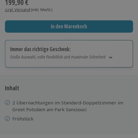
199,90 €
zzgl. Versand
(inkl. MwSt.)
In den Warenkorb
Immer das richtige Geschenk:
Große Auswahl, volle Flexibilität und maximale Sicherheit
Große Auswahl
Über 9.000 Erlebnisse.
Volle Flexibilität
Jeder Gutschein für alle Erlebnisse einlösbar.
Inhalt
Maximale Sicherheit
10 Jahre gültig & verlängerbar.
2 Übernachtungen im Standard-Doppelzimmer im
Greet Potsdam am Park Sanssouci
Frühstück