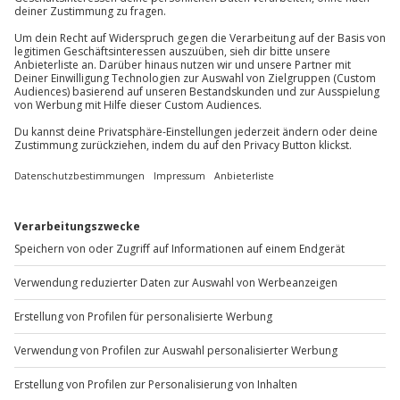
Mühldorfstraße 8
81671
München
Hinweis
Für die lokale Steuer fallen Zusatzkosten pro
Du erreichst uns telefonisch zu folgenden Zeiten,
Person/Nacht an (die Kosten sind vor Ort zu
außer an bundesweiten Feiertagen:
begleichen)
Mo-Fr: 8-20 Uhr | Sa: 10-16 Uhr
Hin- und Rückreise sind im Preis nicht inbegriffen
Du möchtest als Firma bestellen?
Sichere Dir attraktive Firmenkunden Vorteile.
+49 89 / 60 60 89 700
Mo-Fr: 9-17 Uhr
b2b@jochen-schweizer.de
www.b2b.jochen-schweizer.de/
Artikelnummer
:
65850