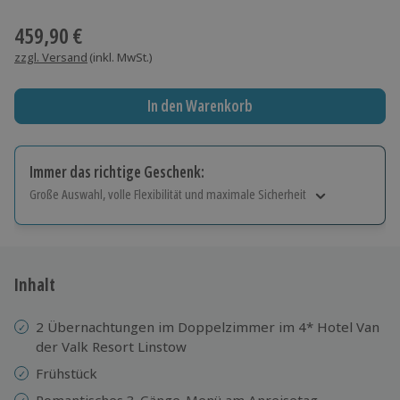
Wähle im nächsten Schritt einen Termin aus
459,90 €
zzgl. Versand
(inkl. MwSt.)
In den Warenkorb
Immer das richtige Geschenk:
Große Auswahl, volle Flexibilität und maximale Sicherheit
Große Auswahl
Über 9.000 Erlebnisse.
Volle Flexibilität
Jeder Gutschein für alle Erlebnisse einlösbar.
Inhalt
Maximale Sicherheit
10 Jahre gültig & verlängerbar.
2 Übernachtungen im Doppelzimmer im 4* Hotel Van
der Valk Resort Linstow
Frühstück
Romantisches 3-Gänge-Menü am Anreisetag