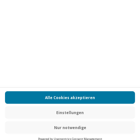
Vertrag widerrufen
FAQs
Kontakt
Zahlungsarten
Über uns
Magazin
Jobs
Partnerprogramm
Versand und Lieferung
Presse
AGB
Cookie Einstellungen
Datenschutz
Nutzungsbedingungen
Online-Marktplatz
Barrierefreiheit
Compliance
Impressum
RECHNUNG