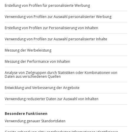
Sichere Dir attraktive Firmenkunden Vorteile.
+49 89 / 60 60 89 700
Mo-Fr: 9-17 Uhr
b2b@jochen-schweizer.de
www.b2b.jochen-schweizer.de/
Artikelnummer
:
49405
Andere Produkte entdecken