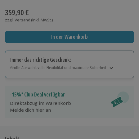
Wähle im nächsten Schritt einen Termin aus
359,90 €
zzgl. Versand
(inkl. MwSt.)
In den Warenkorb
Immer das richtige Geschenk:
Große Auswahl, volle Flexibilität und maximale Sicherheit
Große Auswahl
Über 9.000 Erlebnisse.
Volle Flexibilität
-15%* Club Deal verfügbar
Jeder Gutschein für alle Erlebnisse einlösbar.
Direktabzug im Warenkorb
Maximale Sicherheit
Melde dich hier an
10 Jahre gültig & verlängerbar.
Inhalt