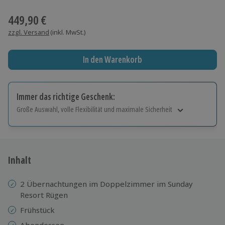
Wähle im nächsten Schritt einen Termin aus
449,90 €
zzgl. Versand
(inkl. MwSt.)
In den Warenkorb
Immer das richtige Geschenk:
Große Auswahl, volle Flexibilität und maximale Sicherheit
Große Auswahl
Über 9.000 Erlebnisse.
Volle Flexibilität
Jeder Gutschein für alle Erlebnisse einlösbar.
Inhalt
Maximale Sicherheit
10 Jahre gültig & verlängerbar.
2 Übernachtungen im Doppelzimmer im Sunday
Resort Rügen
Frühstück
Abendessen