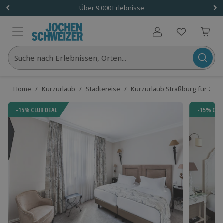
Über 9.000 Erlebnisse
Benutzerkonto
Suche nach Erlebnissen, Orten...
Home
/
Kurzurlaub
/
Städtereise
/
Kurzurlaub Straßburg für 2 (1 
-15% CLUB DEAL
-15% CLU