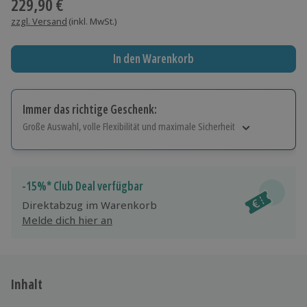
229,90 €
zzgl. Versand
(inkl. MwSt.)
In den Warenkorb
Immer das richtige Geschenk:
Große Auswahl, volle Flexibilität und maximale Sicherheit
Große Auswahl
Über 9.000 Erlebnisse.
Volle Flexibilität
-15%* Club Deal verfügbar
Jeder Gutschein für alle Erlebnisse einlösbar.
Direktabzug im Warenkorb
Maximale Sicherheit
Melde dich hier an
10 Jahre gültig & verlängerbar.
Inhalt