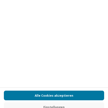
Abonnieren
Vertrag widerrufen
FAQs
Kontakt
Zahlungsarten
Über uns
Magazin
Jobs
Partnerprogramm
Versand und Lieferung
Presse
AGB
Cookie Einstellungen
Datenschutz
Nutzungsbedingungen
Online-Marktplatz
Barrierefreiheit
Compliance
Impressum
RECHNUNG