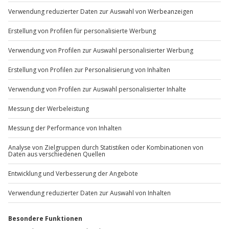
Du möchtest als Firma bestellen?
Sichere Dir attraktive Firmenkunden Vorteile.
+49 89 / 60 60 89 700
Mo-Fr: 9-17 Uhr
b2b@jochen-schweizer.de
www.b2b.jochen-schweizer.de/
Artikelnummer
:
25725
Andere Produkte entdecken