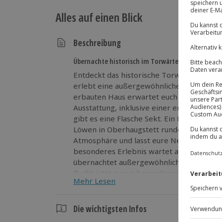
Alles auf einen Blick
Beschreibung
Übernachte historisch im Torwärterhäusle!
Entdeckt das historische Torwärterhäusle
erlebt eine außergewöhnliche Übernacht
erbauten Haus erwartet euch ländlicher
Ausstattung, inklusive einer entspannend
gibt es eine Flasche Sekt. Ein Essensguts
Löwen in Oberhaugstett rundet euren Kurz
Atmosphäre und lasst eure Neugier auf E
besonderes Erlebnis wartet auf euch! Taucht ein in ländlichen Charme und
übernachtet außergewöhnlich im historis
Bucht jetzt euren besonderen Kurzurlaub
Mehr Lesen
Die wichtigsten Infos