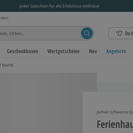
Jeder Gutschein für alle Erlebnisse einlösbar
erden
Du 
n...
Geschenkboxen
Wertgutscheine
Neu
Angebote
1 Nacht)
Jochen Schweizer G
Ferienhau