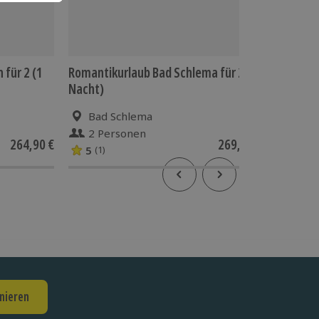
 für 2 (1
Romantikurlaub Bad Schlema für 2 (1
Romanti
Nacht)
Schwarz
Bad Schlema
Unt
2 Personen
2 P
264,90 €
269,90 €
5
3.9
(1)
(7
nieren