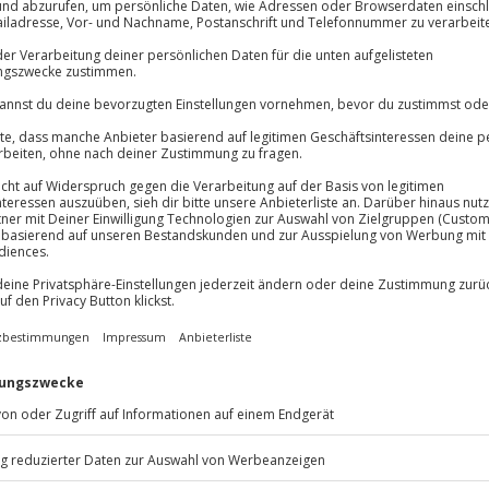
Große Auswa
Über 9.000 Erle
Volle Flexibil
Jeder Gutschein
Maximale Sic
10 Jahre gültig
 am Silbertor in Neubulach und
ung im Schwarzwald! In dem 1820
 Charme mit moderner
en Infrarotkabine. Zur Begrüßung
chein über 40 € im Landgasthof
urlaub ab. Genießt die regionale
ntdeckungen wachsen – ein
chen Torwärterhäusle von 1820.
 im Schwarzwald!