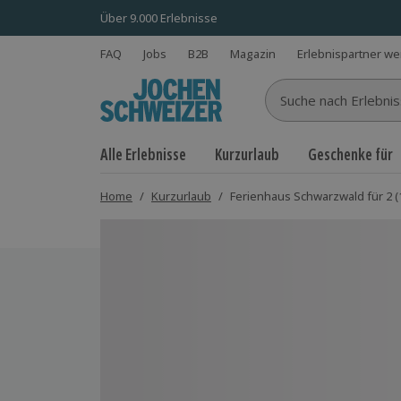
Über 9.000 Erlebnisse
FAQ
Jobs
B2B
Magazin
Erlebnispartner w
Suche nach Erlebnisse
Alle Erlebnisse
Kurzurlaub
Geschenke für
Home
/
Kurzurlaub
/
Ferienhaus Schwarzwald für 2 (
Bild 1 von 12