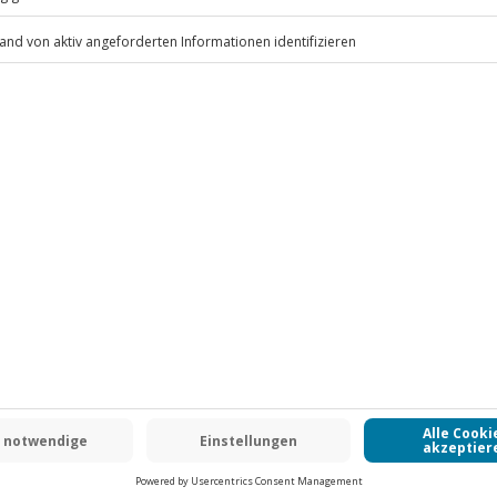
ten ab 2 € pro Person/Nacht an (die
.
 inbegriffen
fen
Fr: 9-17 Uhr
 Untergeschoss nur 1,95 m beträgt
www.b2b.jochen-schweizer.de/
 CLUB DEAL