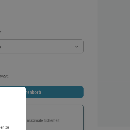
r
)
)
 MwSt.)
In den Warenkorb
tige Geschenk:
e Flexibilität und maximale Sicherheit