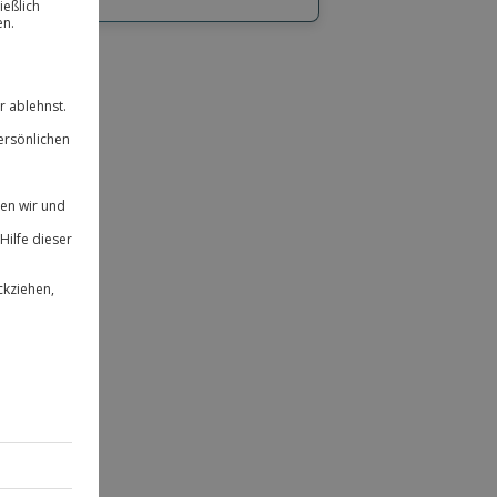
hl
bnisse.
ität
 für alle Erlebnisse einlösbar.
herheit
 & verlängerbar.