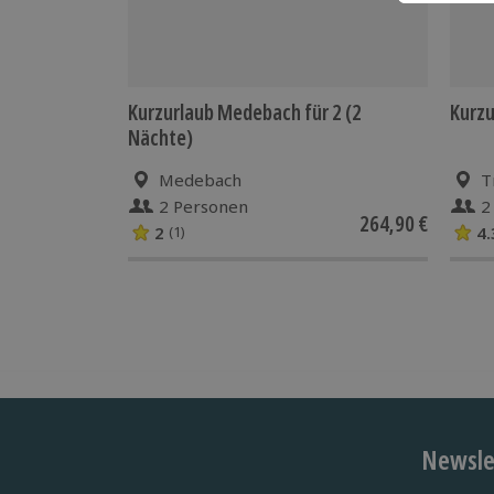
Kurzurlaub Medebach für 2 (2
Kurzu
Nächte)
Medebach
T
2 Personen
2
264,90 €
2
4.
(1)
Newslet