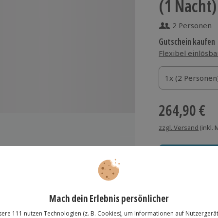
(1 Nacht)
2 Personen
Gutschein kaufen
Flexibel einlösba
1x (2 Personen)
1x (2 Personen
1x (2 Personen
264,90 €
zzgl. Versand
(inkl.
äusle am Silbertor
Immer das rich
 Löwen in Oberhaugstett
Große Auswahl, voll