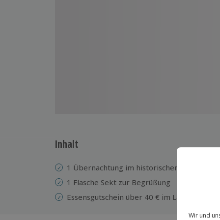
Inhalt
1 Übernachtung im historischen Torwärterh
1 Flasche Sekt zur Begrüßung
Essensgutschein über 40 € im Landgasthof