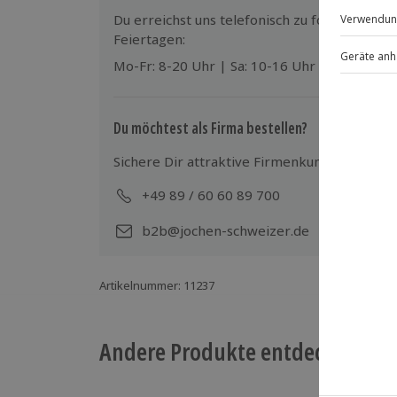
Wird gestellt: Schneeschuhe
Du erreichst uns telefonisch zu folgenden Z
Feiertagen:
Teilnehmer
Mo-Fr: 8-20 Uhr | Sa: 10-16 Uhr
Gutschein gültig für 2 Personen
Mindestteilnehmerzahl: 2 Personen, 
Du möchtest als Firma bestellen?
Sichere Dir attraktive Firmenkunden Vorteile
+49 89 / 60 60 89 700
Mo-
b2b@jochen-schweizer.de
Artikelnummer
:
11237
Andere Produkte entdecken