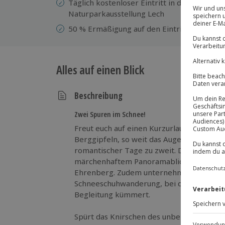
Täglich kostenloser Eintritt in die Burgen
Naturparkausstellung Lech
50 % Ermäßigung auf den Eintritt in die A
Alles auf einen Blick
Beschreibung
Zwei Spuren im Schnee!
Freut euch auf einen Kurzurlaub inmitte
Berggipfeln, so weit das Auge reicht! De
romantischer Tage zu zweit. Dabei entsp
märchenhaftem Panoramablick und entde
Ehrenberg. Zudem unternehmt ihr eine ex
Schneeschuhwanderung, bei der sich euer
Begleitung kümmert.
Spürt das Knirschen des unberührten Sch