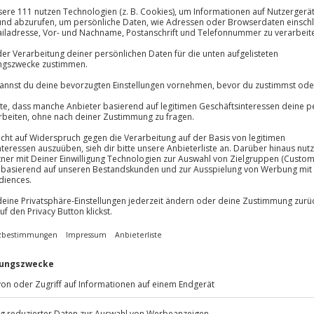
zzgl. Versand
(inkl.
welten Ehrenberg und die
lpentherme Ehrenberg
Immer das rich
Große Auswahl, voll
Große Auswa
Über 9.000 Erle
Volle Flexibil
n von schneebedeckten
Jeder Gutschein
nn hier kommen Sie in den Genuss
Maximale Sic
annt ihr in eurem Apartment mit
10 Jahre gültig
ckt die Burgwelten von
klusive und unvergessliche
 Guide nur um dich und deine
nees unter euren Füßen und setzt