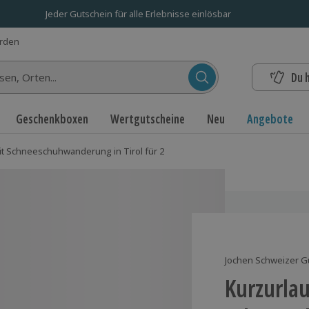
Jeder Gutschein für alle Erlebnisse einlösbar
erden
Du 
n...
Geschenkboxen
Wertgutscheine
Neu
Angebote
it Schneeschuhwanderung in Tirol für 2
Jochen Schweizer G
Kurzurlau