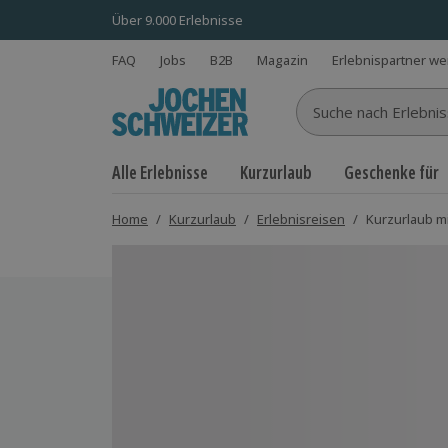
Über 9.000 Erlebnisse
FAQ
Jobs
B2B
Magazin
Erlebnispartner w
Suche nach Erlebnisse
Alle Erlebnisse
Kurzurlaub
Geschenke für
Home
/
Kurzurlaub
/
Erlebnisreisen
/
Kurzurlaub m
Bild 1 von 6