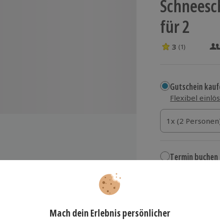
Schneesc
für 2
3
(1)
3 Sterne von 5 
Gutschein kauf
Flexibel einlö
1x (2 Personen)
1x (2 Personen
1x (2 Personen
Termin buchen
enhof“ mit Bergblick
Aktuell an 1 O
Wähle im nächs
 Gruppe (bis zu 8 Personen) mit
329,90 €