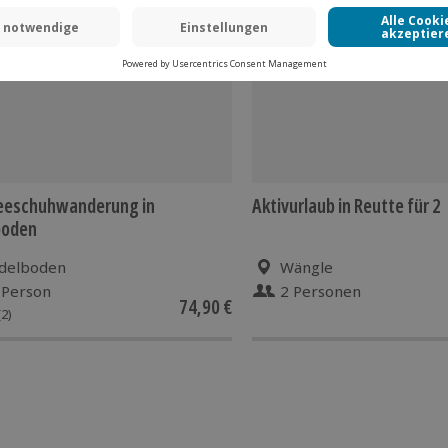
-15% CLUB DEAL
eeschuhwanderung in
Aktivurlaub in Reutte für 2
boden
delboden
Wängle
 Person
2 Personen
74,90 €
(2)