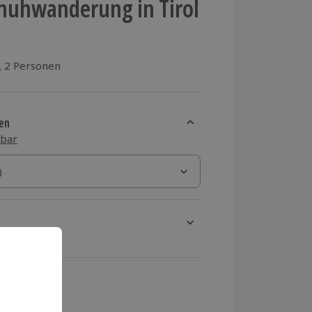
huhwanderung in Tirol
2 Personen
aus 1 Bewertungen
en
sbar
)
)
rt verfügbar
ten Schritt einen Termin aus