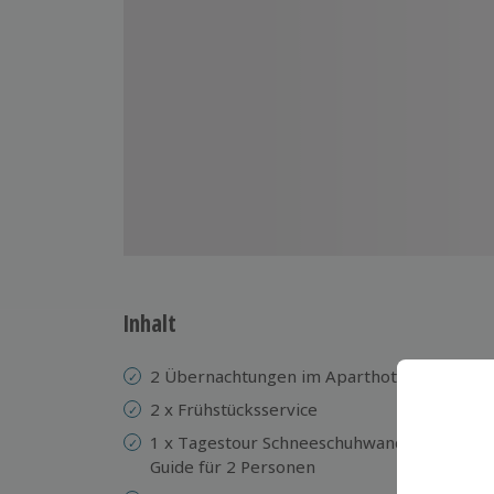
Inhalt
2 Übernachtungen im Aparthotel „Der Tann
2 x Frühstücksservice
1 x Tagestour Schneeschuhwandern in einer
Guide für 2 Personen