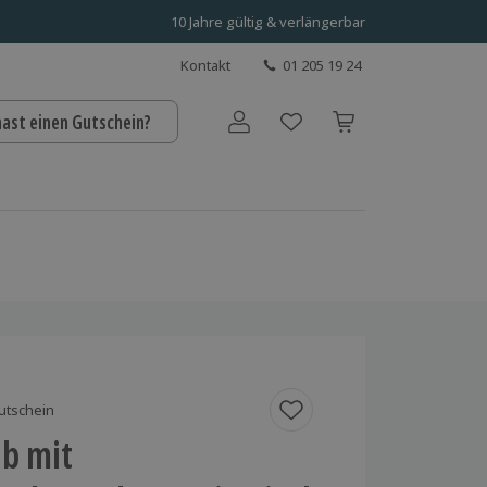
10 Jahre gültig & verlängerbar
Kontakt
01 205 19 24
hast einen Gutschein?
Benutzerkonto
utschein
b mit