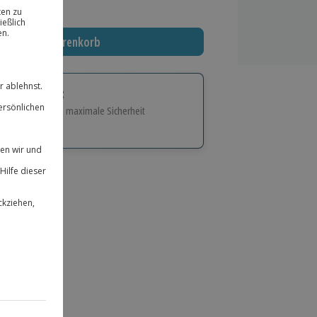
 MwSt.)
In den Warenkorb
tige Geschenk:
e Flexibilität und maximale Sicherheit
hl
bnisse.
ität
 für alle Erlebnisse einlösbar.
herheit
 & verlängerbar.