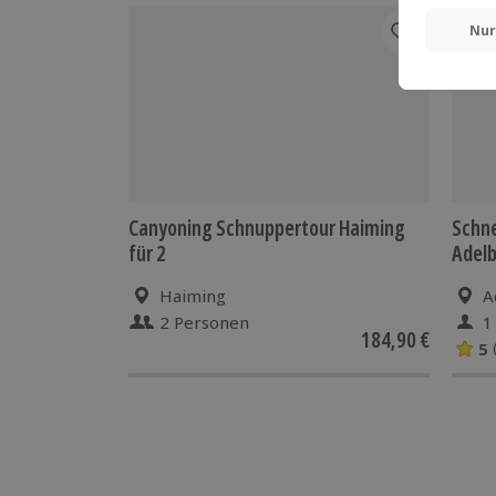
Canyoning Schnuppertour Haiming
Schn
für 2
Adel
Haiming
A
2 Personen
1
184,90 €
5