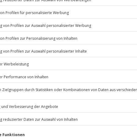
rlandschaft!
Listenansicht
© OpenStreetMaps
mten Terminen verfügbar
icht
eschuhwanderung statt
Jochen Schweizer
GmbH
Mühldorfstraße 8
Feste, warme Schuhe oder Boots
81671
München