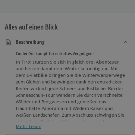
Alles auf einen Blick
Beschreibung
Cooler Dreikampf für eiskaltes Vergnügen!
In Tirol stürzen Sie sich in gleich drei Abenteuer
und heizen damit dem Winter so richtig ein. Mit
dem E-Fatbike bringen Sie die Winterwanderwege
zum Glühen und bezwingen dank den extradicken
Reifen wirklich jede Schnee- und Eisfläche. Bei der
Schneeschuh-Tour wandern Sie durch verschneite
Wälder und Bergwiesen und genießen das
traumhafte Panorama mit Wildem Kaiser und
weißen Landschafen. Zum Abschluss schwingen Sie
sich auf die Rodel und flitzen auf die wohl
Mehr Lesen
rasanteste Art und Weise durchs Winter
Wonderland zurück ins Tal.