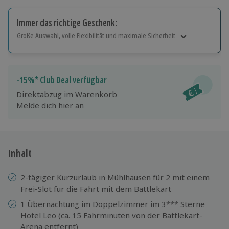
Immer das richtige Geschenk:
Große Auswahl, volle Flexibilität und maximale Sicherheit
Große Auswahl
Über 9.000 Erlebnisse.
Volle Flexibilität
-15%* Club Deal verfügbar
Jeder Gutschein für alle Erlebnisse einlösbar.
Direktabzug im Warenkorb
Maximale Sicherheit
Melde dich hier an
10 Jahre gültig & verlängerbar.
Inhalt
2-tägiger Kurzurlaub in Mühlhausen für 2 mit einem
Frei-Slot für die Fahrt mit dem Battlekart
1 Übernachtung im Doppelzimmer im 3*** Sterne
Hotel Leo (ca. 15 Fahrminuten von der Battlekart-
Arena entfernt)