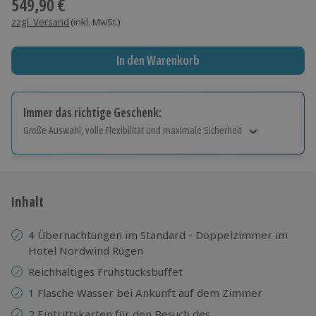
549,90 €
zzgl. Versand
(inkl. MwSt.)
In den Warenkorb
Immer das richtige Geschenk:
Große Auswahl, volle Flexibilität und maximale Sicherheit
Große Auswahl
Über 9.000 Erlebnisse.
Volle Flexibilität
Jeder Gutschein für alle Erlebnisse einlösbar.
Inhalt
Maximale Sicherheit
10 Jahre gültig & verlängerbar.
4 Übernachtungen im Standard - Doppelzimmer im
Hotel Nordwind Rügen
Reichhaltiges Frühstücksbuffet
1 Flasche Wasser bei Ankunft auf dem Zimmer
2 Eintrittskarten für den Besuch des