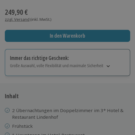
Wähle im nächsten Schritt einen Termin aus
249,90 €
zzgl. Versand
(inkl. MwSt.)
In den Warenkorb
Immer das richtige Geschenk:
Große Auswahl, volle Flexibilität und maximale Sicherheit
Große Auswahl
Über 9.000 Erlebnisse.
Volle Flexibilität
Jeder Gutschein für alle Erlebnisse einlösbar.
Inhalt
Maximale Sicherheit
10 Jahre gültig & verlängerbar.
2 Übernachtungen im Doppelzimmer im 3* Hotel &
Restaurant Lindenhof
Frühstück
1 Hauptgang im Hotel-Restaurant