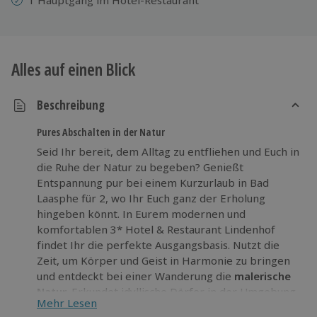
Alles auf einen Blick
Beschreibung
Pures Abschalten in der Natur
Seid Ihr bereit, dem Alltag zu entfliehen und Euch in
die Ruhe der Natur zu begeben? Genießt
Entspannung pur bei einem Kurzurlaub in Bad
Laasphe für 2, wo Ihr Euch ganz der Erholung
hingeben könnt. In Eurem modernen und
komfortablen 3* Hotel & Restaurant Lindenhof
findet Ihr die perfekte Ausgangsbasis. Nutzt die
Zeit, um Körper und Geist in Harmonie zu bringen
und entdeckt bei einer Wanderung die
malerische
Natur
. Erkundet idyllische Dörfer in der Umgebung
Mehr Lesen
und lasst die ganze Hektik des Alltags hinter euch.