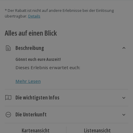
* Der Rabatt ist nicht auf andere Erlebnisse bei der Einlösung
übertragbar.
Details
Alles auf einen Blick
Beschreibung
Gönnt euch eure Auszeit!
Dieses Erlebnis erwartet euch:
Mehr Lesen
Die wichtigsten Infos
Dauer
Die Unterkunft
4 Tage
3 Nächte
Hausboot
Kartenansicht
Listenansicht