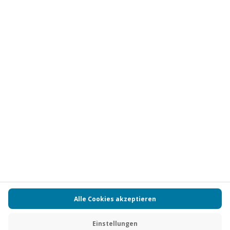
Abonnieren
Vertrag widerrufen
FAQs
Kontakt
Zahlungsarten
Über uns
Magazin
Jobs
Partnerprogramm
Versand und Lieferung
Presse
AGB
Cookie Einstellungen
Datenschutz
Nutzungsbedingungen
Online-Marktplatz
Barrierefreiheit
Compliance
Impressum
RECHNUNG