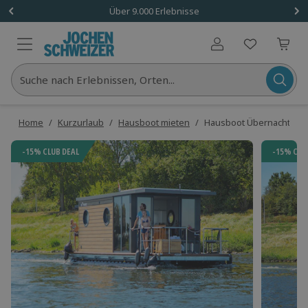
Über 9.000 Erlebnisse
Benutzerkonto
Suche nach Erlebnissen, Orten...
Home
/
Kurzurlaub
/
Hausboot mieten
/
Hausboot Übernachtung a
-15% CLUB DEAL
-15% CLU