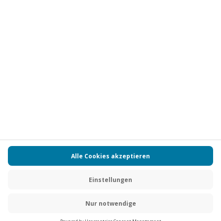
Vertrag widerrufen
FAQs
Kontakt
Zahlungsarten
Über uns
Magazin
Jobs
Partnerprogramm
Versand und Lieferung
Presse
AGB
Cookie Einstellungen
Datenschutz
Nutzungsbedingungen
Online-Marktplatz
Barrierefreiheit
Compliance
Impressum
RECHNUNG