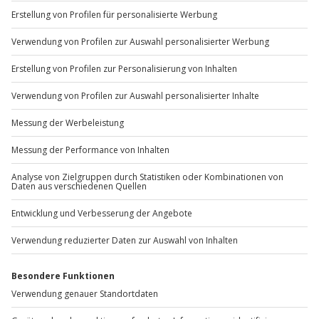
Sichere Dir attraktive Firmenkunden Vorteile.
+49 89 / 60 60 89 700
Mo-Fr: 9-17 Uhr
b2b@jochen-schweizer.de
www.b2b.jochen-schweizer.de/
Artikelnummer
:
21916
Andere Produkte entdecken