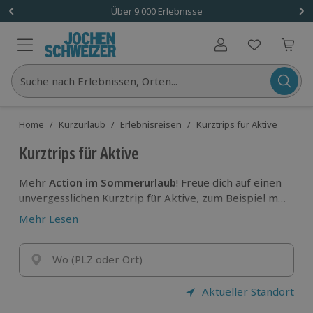
Über 9.000 Erlebnisse
Benutzerkonto
Suche nach Erlebnissen, Orten...
Home
/
Kurzurlaub
/
Erlebnisreisen
/
Kurztrips für Aktive
Kurztrips für Aktive
Mehr
Action im Sommerurlaub
! Freue dich auf einen
unvergesslichen Kurztrip für Aktive, zum Beispiel mit
einem aufregenden Fallschirmsprung oder mit
Mehr Lesen
feucht-fröhlichen Abenteuern beim
Segeln,
Canyoning, Rafting oder Stand-Up-Paddling
. Und für
Retro-Fans? Die erwartet ein Camping-Trip mit dem
Wo (PLZ oder Ort)
legendären VW Bulli!
Aktueller Standort