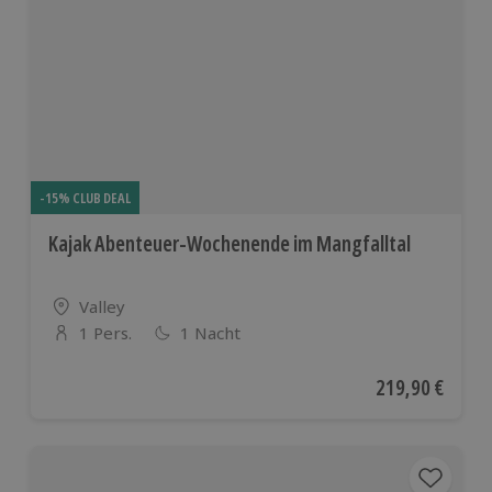
-15% CLUB DEAL
Kajak Abenteuer-Wochenende im Mangfalltal
Standort
Valley
1 Pers.
1 Nacht
Anzahl der Teilnehmer
Aktueller Preis
219,90 €