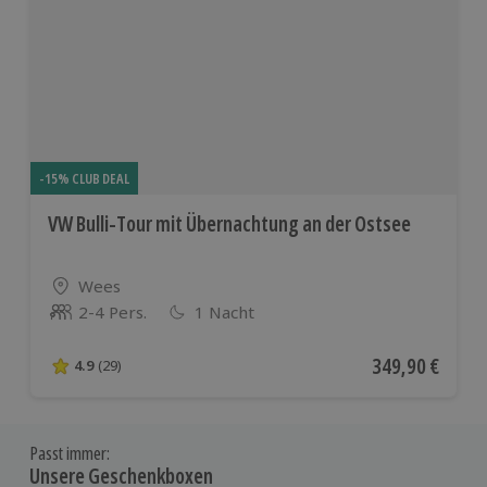
-15% CLUB DEAL
VW Bulli-Tour mit Übernachtung an der Ostsee
Standort
Wees
2-4 Pers.
1 Nacht
Anzahl der Teilnehmer
Aktueller Preis
349,90 €
4.9
(29)
4.9 von 5 Sternen basierend auf 29 Bewertungen
Passt immer:
Unsere Geschenkboxen