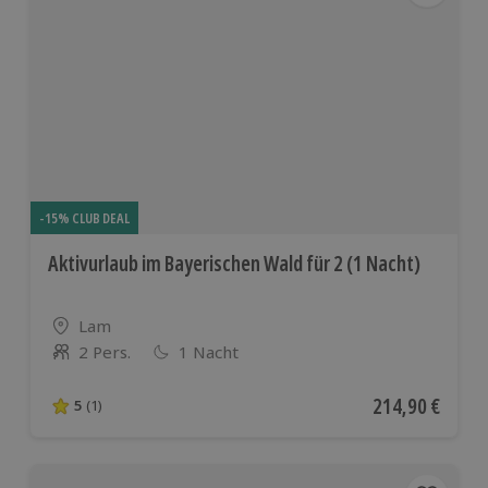
-15% CLUB DEAL
Aktivurlaub im Bayerischen Wald für 2 (1 Nacht)
Standort
Lam
2 Pers.
1 Nacht
Anzahl der Teilnehmer
Aktueller Preis
214,90 €
5
(1)
5 von 5 Sternen basierend auf 1 Bewertungen