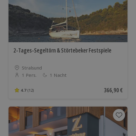
2-Tages-Segeltörn & Störtebeker Festspiele
Standort
Stralsund
1 Pers.
1 Nacht
Anzahl der Teilnehmer
Aktueller Preis
366,90 €
4.7
(12)
4.7 von 5 Sternen basierend auf 12 Bewertungen