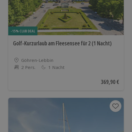
-15% CLUB DEAL
Golf-Kurzurlaub am Fleesensee für 2 (1 Nacht)
Standort
Göhren-Lebbin
2 Pers.
1 Nacht
Anzahl der Teilnehmer
Aktueller Preis
369,90 €