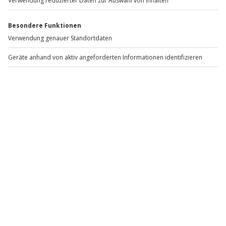
Neue Städte entdecken
Ab ins Grüne
Klein aber Fein Übernachten
Einzigartige Unterkünfte
Dein Abenteuer beginnt: Kurztrips für Aktive
Du brauchst keinen zweiwöchigen Urlaub, um den
Kopf freizubekommen – manchmal reicht ein
Wochenende, das nach Freiheit riecht: morgens raus in
die Natur, Puls hoch, Blick weit.
Kurztrips für Aktive
sind genau dafür gemacht: wenige Tage, volle
Intensität. Statt „mal schauen“ gibt’s hier Bewegung,
frische Luft und dieses gute Gefühl, abends angenehm
erschöpft ins Bett zu fallen.
Ob du dich beim Wandern Schritt für Schritt nach oben
arbeitest, mit dem MTB neue Trails entdeckst oder
am Wasser endlich wieder den Alltag vergisst: Ein
aktiver Kurztrip ist eine kleine Auszeit mit großer