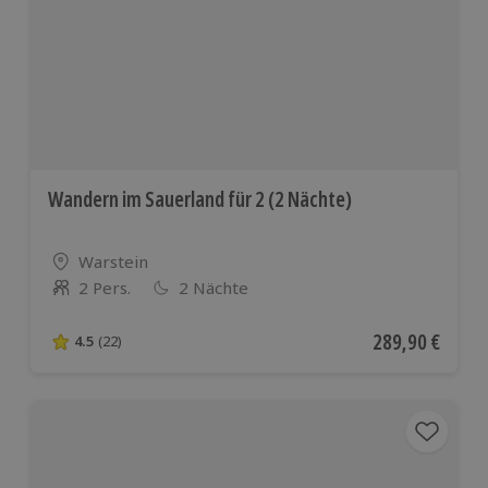
Wandern im Sauerland für 2 (2 Nächte)
Standort
Warstein
2 Pers.
2 Nächte
Anzahl der Teilnehmer
Aktueller Preis
289,90 €
4.5
(22)
4.5 von 5 Sternen basierend auf 22 Bewertungen