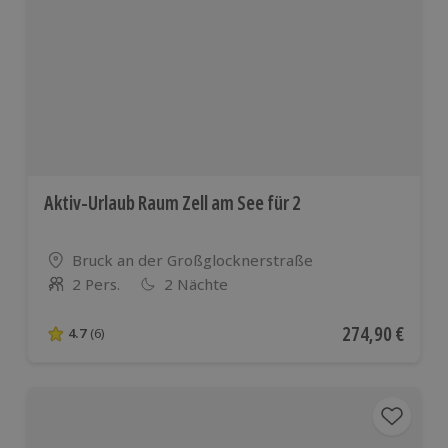
Aktiv-Urlaub Raum Zell am See für 2
Standort
Bruck an der Großglocknerstraße
2 Pers.
2 Nächte
Anzahl der Teilnehmer
Aktueller Preis
274,90 €
4.7
(6)
4.7 von 5 Sternen basierend auf 6 Bewertungen