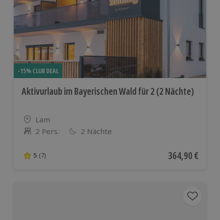
-15% CLUB DEAL
Aktivurlaub im Bayerischen Wald für 2 (2 Nächte)
Standort
Lam
2 Pers.
2 Nächte
Anzahl der Teilnehmer
Aktueller Preis
364,90 €
5
(7)
5 von 5 Sternen basierend auf 7 Bewertungen