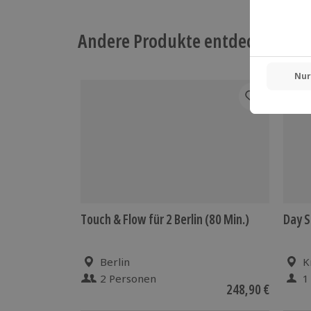
Andere Produkte entdecken
Touch & Flow für 2 Berlin (80 Min.)
Day S
Berlin
K
2 Personen
1
248,90 €