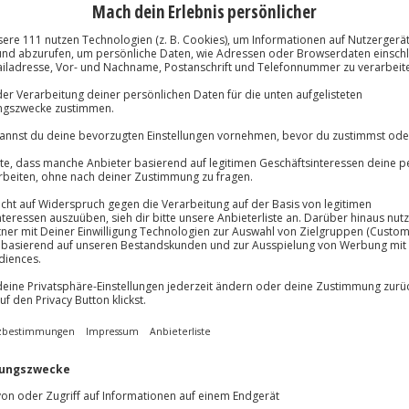
stekarte
% Nachlass auf einen Day Spa
fenthalt im Partner Hotel ElzLand
tel Pfauen in Oberprechtal bei
Immer das rich
rausbuchung
Große Auswahl, voll
stenfreier Parkplatz
Große Auswa
Über 9.000 Erle
Volle Flexibil
Jeder Gutschein
Maximale Sic
10 Jahre gültig
edeutet zwei Tage Auszeit mit
. Ihr verbringt 2
land Hotel 9 Linden und beginnt
 Bei der Anreise steht eine