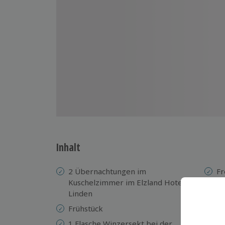
Inhalt
2 Übernachtungen im
Fr
Kuschelzimmer im Elzland Hotel 9
un
Linden
U
Frühstück
Fr
Sc
1 Flasche Winzersekt bei der