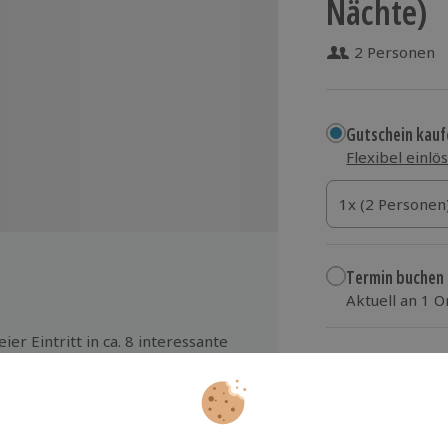
Nächte)
2 Personen
Gutschein kauf
Flexibel einlö
1x (2 Personen)
1x (2 Personen
1x (2 Personen
Termin buchen
Aktuell an 1 O
Wähle im nächs
eier Eintritt in ca. 8 interessante
d kulturelle Museen in der
364,90 €
mgebung
zzgl. Versand
(inkl.
eie Fahrt mit Bus und Bahn im
hwarzwald über die Konus