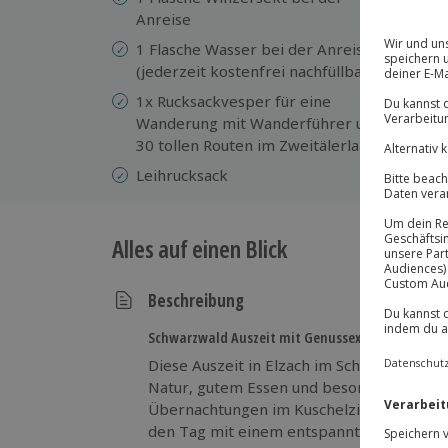
Gä
Anreise
10
1 Flasche Wasser bei der Anreise
Au
(jederzeit kostenfrei nachfüllbar)
Ho
1x Rucksackvesper für eine
Vo
Wanderung mit Wanderführer und
Ko
30 tollen Routen im Zweitälerland
Leihrucksack
Alles auf einen Blick
Beschreibung
Schwarzwald Auszeit mit Genussextras
Diese Auszeit in Elzach im Schwarzwald b
Natur, gutem Essen und besonderen Extras
Übernachtungen im Kuschelzimmer im Elz
den Tag mit einem entspannten Frühstück.