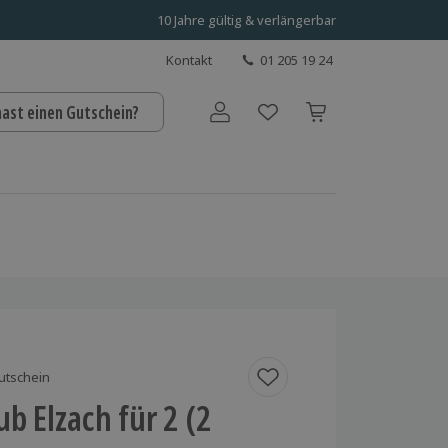
10 Jahre gültig & verlängerbar
Kontakt
01 205 19 24
hast einen Gutschein?
Benutzerkonto
utschein
ub Elzach für 2 (2