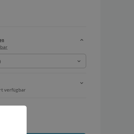
en
sbar
)
)
rt verfügbar
ten Schritt einen Termin aus
 MwSt.)