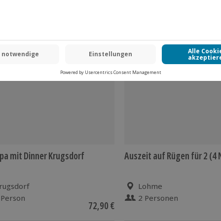
pa mit Dinner Krugsdorf
Auszeit auf Rügen für 2 (4
rugsdorf
Lohme
 Person
2 Personen
72,90 €