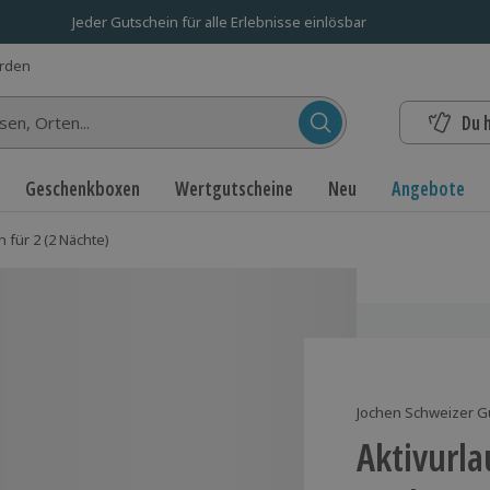
Jeder Gutschein für alle Erlebnisse einlösbar
erden
Du 
n...
Geschenkboxen
Wertgutscheine
Neu
Angebote
h für 2 (2 Nächte)
Jochen Schweizer G
Aktivurla