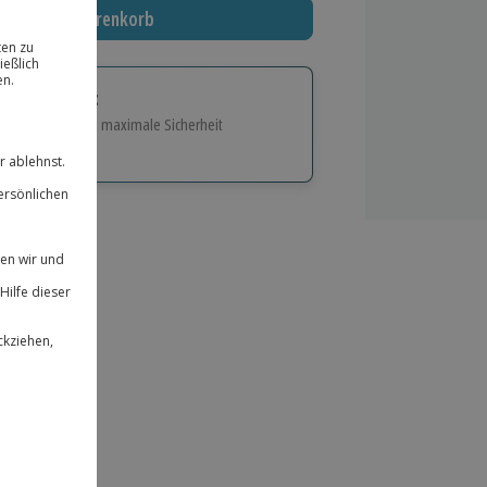
In den Warenkorb
tige Geschenk:
e Flexibilität und maximale Sicherheit
hl
bnisse.
ität
 für alle Erlebnisse einlösbar.
herheit
 & verlängerbar.