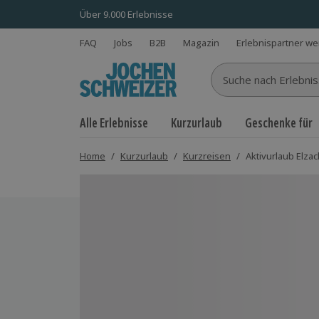
Über 9.000 Erlebnisse
FAQ
Jobs
B2B
Magazin
Erlebnispartner w
Suche nach Erlebnisse
Alle Erlebnisse
Kurzurlaub
Geschenke für
Home
/
Kurzurlaub
/
Kurzreisen
/
Aktivurlaub Elzac
Bild 1 von 9