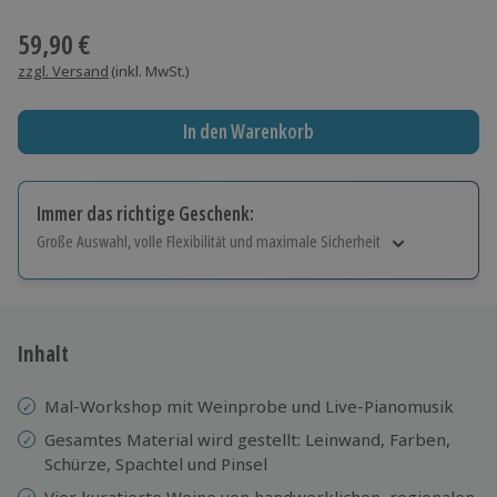
Wähle im nächsten Schritt einen Termin aus
59,90 €
zzgl. Versand
(inkl. MwSt.)
In den Warenkorb
Immer das richtige Geschenk:
Große Auswahl, volle Flexibilität und maximale Sicherheit
Große Auswahl
Über 9.000 Erlebnisse.
Volle Flexibilität
Jeder Gutschein für alle Erlebnisse einlösbar.
Inhalt
Maximale Sicherheit
10 Jahre gültig & verlängerbar.
Mal-Workshop mit Weinprobe und Live-Pianomusik
Gesamtes Material wird gestellt: Leinwand, Farben,
Schürze, Spachtel und Pinsel
Vier kuratierte Weine von handwerklichen, regionalen