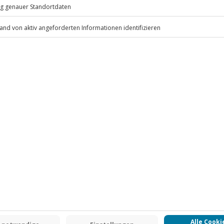
ng
.
Fr: 9-17 Uhr
www.b2b.jochen-schweizer.de/