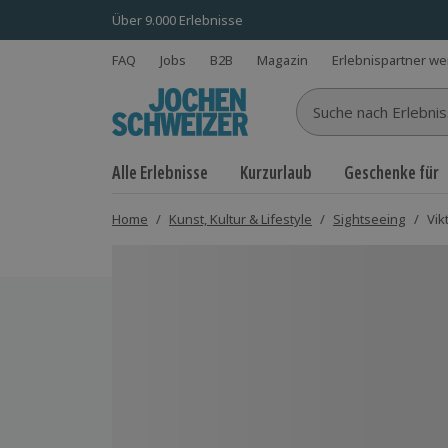
Über 9.000 Erlebnisse
FAQ
Jobs
B2B
Magazin
Erlebnispartner w
Suche nach Erlebnisse
Alle Erlebnisse
Kurzurlaub
Geschenke für
Home
/
Kunst, Kultur & Lifestyle
/
Sightseeing
/
Vik
Bild 1 von 5