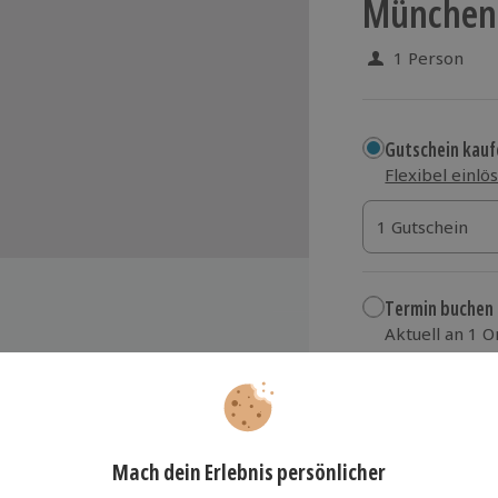
München 
1 Person
Gutschein kauf
Flexibel einlö
1 Gutschein
1 Gutschein
1 Gutschein
Termin buchen
Aktuell an 1 O
Wähle im nächs
45,90 €
 Partner der Markthallen München
zzgl. Versand
(inkl.
r/-innen