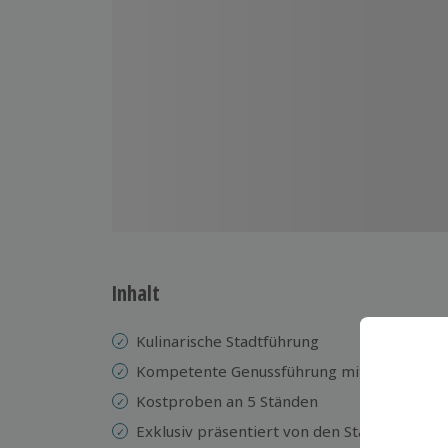
Inhalt
Kulinarische Stadtführung
Kompetente Genussführung mit offiziellem
Kostproben an 5 Ständen
Exklusiv präsentiert von den Standbetreibe