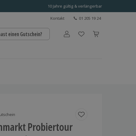
10 Jahre gültig & verlängerbar
Kontakt
01 205 19 24
hast einen Gutschein?
Benutzerkonto
utschein
nmarkt Probiertour