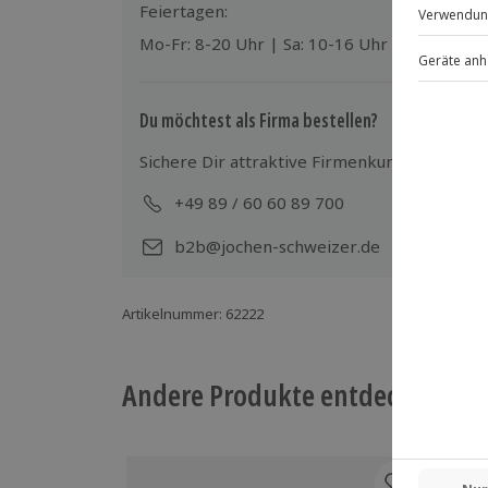
Mitzubringen: wettergerechte Kleidu
Feiertagen:
Mo-Fr: 8-20 Uhr | Sa: 10-16 Uhr
Teilnehmer
Gutschein gültig für 1 Person
Gruppengröße: 5-20 Personen
Du möchtest als Firma bestellen?
Sichere Dir attraktive Firmenkunden Vorteile
+49 89 / 60 60 89 700
Mo-
b2b@jochen-schweizer.de
Artikelnummer
:
62222
Andere Produkte entdecken