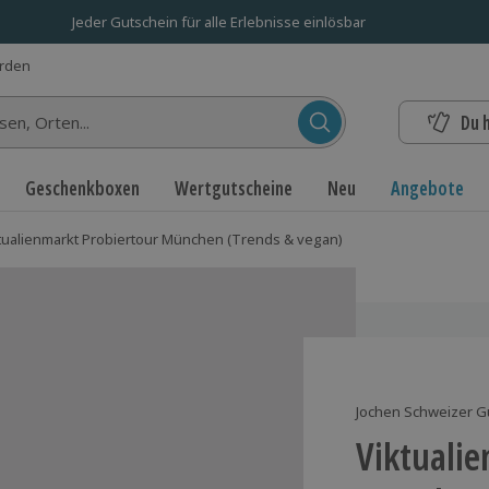
Jeder Gutschein für alle Erlebnisse einlösbar
erden
Du 
n...
Geschenkboxen
Wertgutscheine
Neu
Angebote
tualienmarkt Probiertour München (Trends & vegan)
Jochen Schweizer G
Viktualie