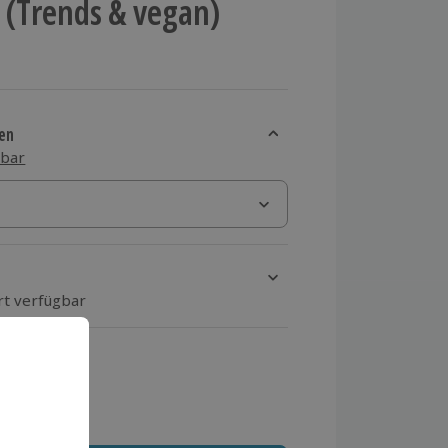
(Trends & vegan)
en
sbar
rt verfügbar
ten Schritt einen Termin aus
 MwSt.)