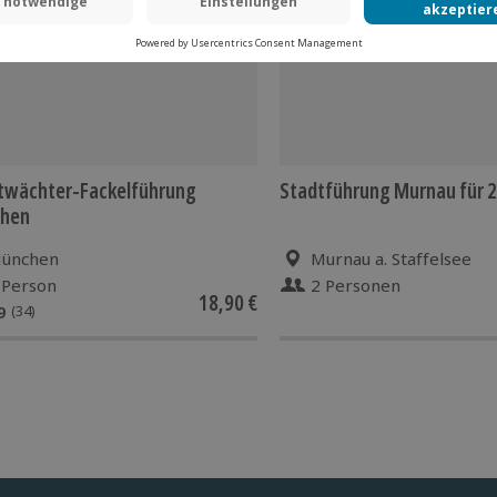
twächter-Fackelführung
Stadtführung Murnau für 2
hen
ünchen
Murnau a. Staffelsee
 Person
2 Personen
18,90 €
9
(34)