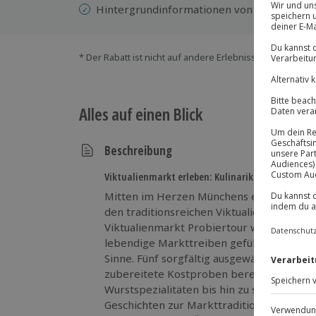
Hintergrundinformationen von professione
* Der Rabatt ist nicht auf andere Erlebnisse bei der Ein
Alles auf einen Blick
Beschreibung
Viktualienmarkt erleben: Kulinarik trifft Münchn
Mitten im Herzen Münchens erwartet dich
den traditionsreichen Viktualienmarkt. Au
Viktualienmarkt Probiertour wirst du von
lebendige Markttreiben geführt – ein kuli
Sinne. Fünf sorgfältig ausgewählte Markts
zubereitete Kostproben bereit: von wür
Wurstspezialitäten bis hin zu süßem Bakla
Geschichten zur Markttradition und ent