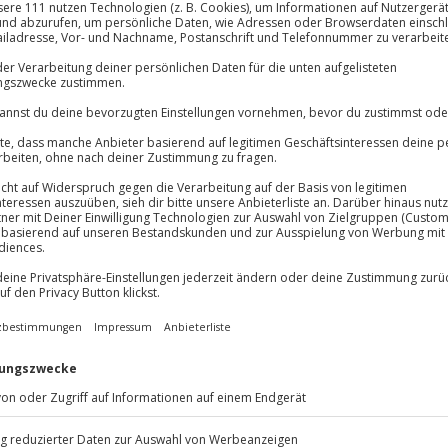
llen Stadtführern
lösung übertragbar.
Details
Immer das rich
Große Auswahl, voll
Große Auswa
Über 9.000 Erle
Volle Flexibil
-15%* Club Dea
Jeder Gutschein
Direktabzug 
Maximale Sic
er Tradition
Melde dich hie
10 Jahre gültig
 eine geschmackvolle Reise über
f dieser exklusiven
 einem echten Profi durch das
narisches Abenteuer für alle
tände halten liebevoll
ziger Gemüsesuppe über vegane
va. Du erfährst faszinierende
deckst ganz nebenbei moderne