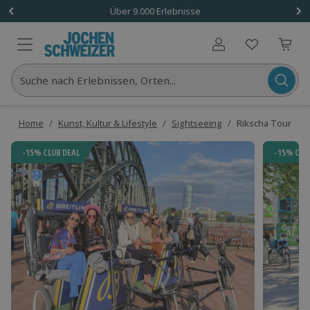
Über 9.000 Erlebnisse
Benutzerkonto
Suche nach Erlebnissen, Orten...
Home
/
Kunst, Kultur & Lifestyle
/
Sightseeing
/
Rikscha Tour in K
-15% CLUB DEAL
-15% CLU