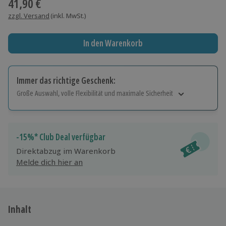
41,90 €
zzgl. Versand
(inkl. MwSt.)
In den Warenkorb
Immer das richtige Geschenk:
Große Auswahl, volle Flexibilität und maximale Sicherheit
Große Auswahl
Über 9.000 Erlebnisse.
Volle Flexibilität
-15%* Club Deal verfügbar
Jeder Gutschein für alle Erlebnisse einlösbar.
Direktabzug im Warenkorb
Maximale Sicherheit
Melde dich hier an
10 Jahre gültig & verlängerbar.
Inhalt