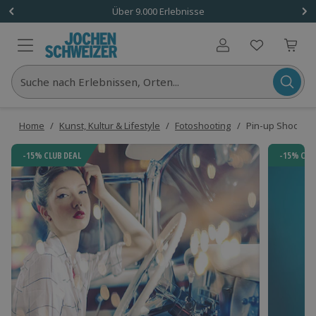
Über 9.000 Erlebnisse
Benutzerkonto
Suche nach Erlebnissen, Orten...
Home
/
Kunst, Kultur & Lifestyle
/
Fotoshooting
/
Pin-up Shooting
-15% CLUB DEAL
-15% CLU