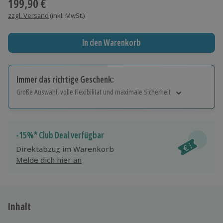
199,90 €
zzgl. Versand
(inkl. MwSt.)
In den Warenkorb
Immer das richtige Geschenk:
Große Auswahl, volle Flexibilität und maximale Sicherheit
Große Auswahl
Über 9.000 Erlebnisse.
Volle Flexibilität
-15%* Club Deal verfügbar
Jeder Gutschein für alle Erlebnisse einlösbar.
Direktabzug im Warenkorb
Maximale Sicherheit
Melde dich hier an
10 Jahre gültig & verlängerbar.
Inhalt