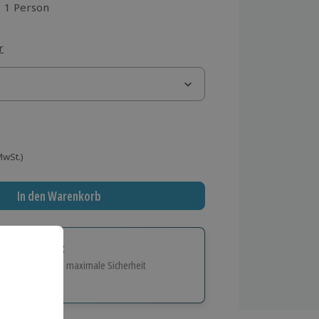
1 Person
aus 3 Bewertungen
r
 MwSt.)
In den Warenkorb
tige Geschenk:
e Flexibilität und maximale Sicherheit
hl
bnisse.