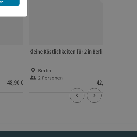
Kleine Köstlichkeiten für 2 in Berlin
Brauere
Tasting 
Berlin
Berl
2 Personen
1 Pe
48,90 €
42,90 €