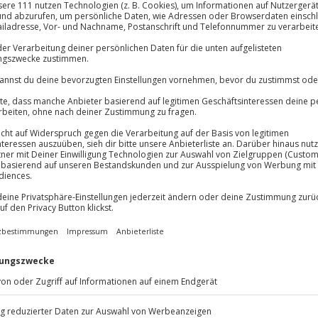
Volle Flexibil
lösung übertragbar.
Details
-15%* Club Dea
Jeder Gutschein
Direktabzug 
Maximale Sic
Melde dich hie
10 Jahre gültig
llness-Erlebnis auf dich! Bei der
en in die erfrischende Kühle von
 auf diese intensive Art der
enthalt führst du mit einem
nd ihr geht gemeinsam einen
u sicherstellen, dass du das
 kannst. Nachdem du die
er Tee oder Wasser das
 besondere Form des
ich von der Kraft der Kälte