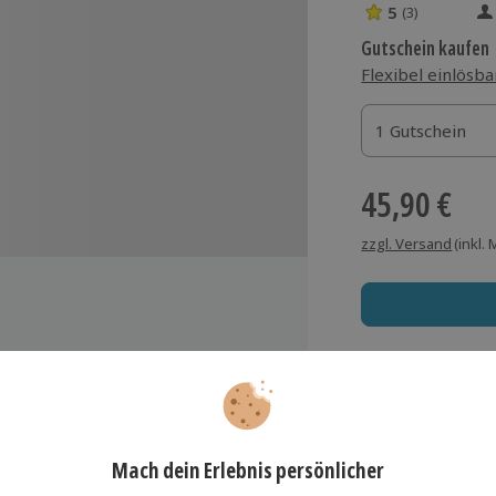
5
(3)
5 Sterne von 5 
Gutschein kaufen
Flexibel einlösba
1 Gutschein
1 Gutschein
1 Gutschein
45,90 €
zzgl. Versand
(inkl.
ei -150 Grad
Immer das rich
ebogen
Große Auswahl, voll
Große Auswa
Über 9.000 Erle