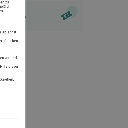
ität
l verfügbar
 für alle Erlebnisse einlösbar.
im Warenkorb
herheit
r an
 & verlängerbar.