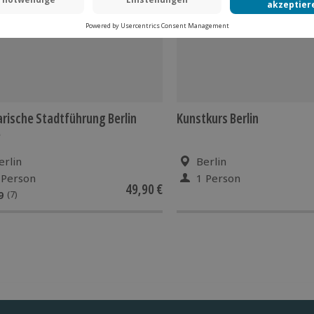
arische Stadtführung Berlin
Kunstkurs Berlin
e
erlin
Berlin
 Person
1 Person
49,90 €
9
(7)