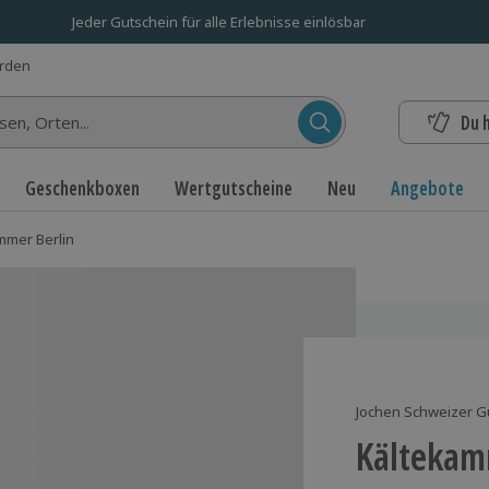
Jeder Gutschein für alle Erlebnisse einlösbar
erden
Du 
n...
Geschenkboxen
Wertgutscheine
Neu
Angebote
mmer Berlin
Jochen Schweizer G
Kältekam