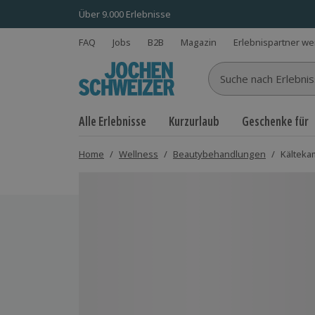
Über 9.000 Erlebnisse
FAQ
Jobs
B2B
Magazin
Erlebnispartner w
Suche nach Erlebnisse
Alle Erlebnisse
Kurzurlaub
Geschenke für
Home
/
Wellness
/
Beautybehandlungen
/
Kälteka
Bild 1 von 3