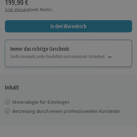
199,90 €
zzgl. Versand
(inkl. MwSt.)
In den Warenkorb
Immer das richtige Geschenk:
Große Auswahl, volle Flexibilität und maximale Sicherheit
Große Auswahl
Über 9.000 Erlebnisse.
Volle Flexibilität
Jeder Gutschein für alle Erlebnisse einlösbar.
Inhalt
Maximale Sicherheit
10 Jahre gültig & verlängerbar.
Mineralogie für Einsteiger
Betreuung durch einen professionellen Kursleiter