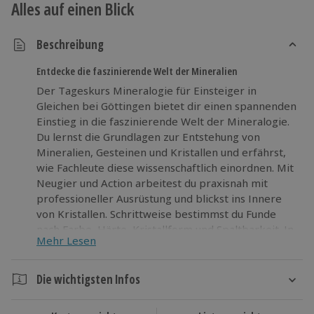
Alles auf einen Blick
Beschreibung
Entdecke die faszinierende Welt der Mineralien
Der Tageskurs Mineralogie für Einsteiger in
Gleichen bei Göttingen bietet dir einen spannenden
Einstieg in die faszinierende Welt der Mineralogie.
Du lernst die Grundlagen zur Entstehung von
Mineralien, Gesteinen und Kristallen und erfährst,
wie Fachleute diese wissenschaftlich einordnen. Mit
Neugier und Action arbeitest du praxisnah mit
professioneller Ausrüstung und blickst ins Innere
von Kristallen. Schrittweise bestimmst du Funde
nach Farbe, Härte, Kristallform und Spaltbarkeit. In
Mehr Lesen
entspannter Atmosphäre wächst dein Wissen
spürbar, begleitet von Mathias Rheinländer mit
über 30 Jahren Erfahrung. Mineralogie für
Die wichtigsten Infos
Einsteiger Göttingen macht Lust auf Neues erleben.
Dauer
Trau dich und vertiefe deine Leidenschaft für