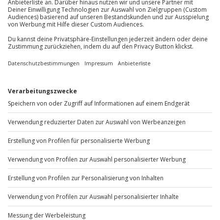
Du möchtest als Firma bestellen?
Sichere Dir attraktive Firmenkunden Vorteile.
+49 89 / 60 60 89 700
Mo-Fr: 9-17 Uhr
b2b@jochen-schweizer.de
www.b2b.jochen-schweizer.de/
Artikelnummer
:
64254
Andere Produkte entdecken