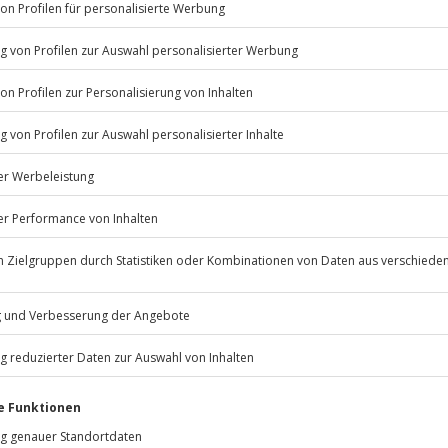
Listenansicht
© OpenStreetMaps
icht
erfügbar
psychische Beeinträchtigungen
Jochen Schweizer
GmbH
Mühldorfstraße 8
81671
München
editkarte
eiten, außer an bundesweiten
adtasche und Karte