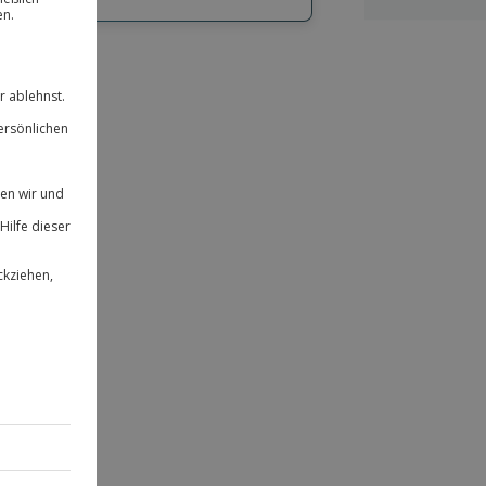
hl
bnisse.
ität
 für alle Erlebnisse einlösbar.
herheit
 & verlängerbar.