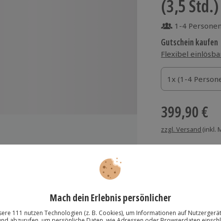
(3,5 Std.)
1-4 Persone
Gutschein kaufen
Flexibel einlösba
1x (1-4 Personen
1x (1-4 Person
1x (1-4 Person
399,90 €
zzgl. Versand
(inkl.
dervereinigung" durch Berlin
Immer das rich
om 20. Jahrhundert
Große Auswahl, voll
ch