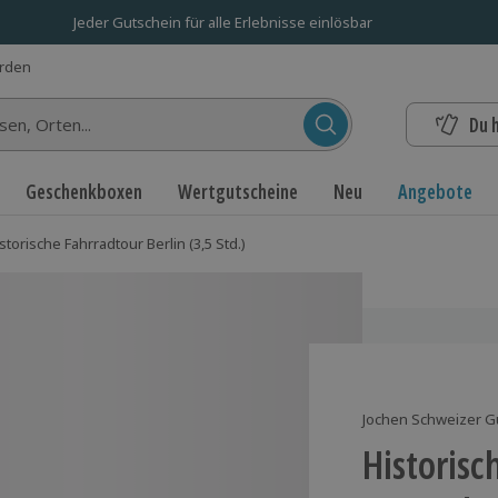
Jeder Gutschein für alle Erlebnisse einlösbar
erden
Du 
n...
Geschenkboxen
Wertgutscheine
Neu
Angebote
storische Fahrradtour Berlin (3,5 Std.)
Jochen Schweizer G
Historisc