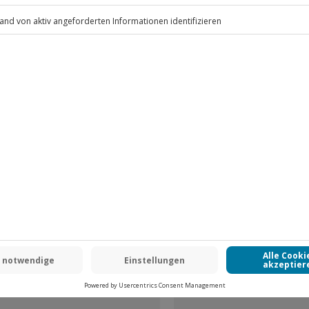
.
Fr: 9-17 Uhr
www.b2b.jochen-schweizer.de/
 CLUB DEAL