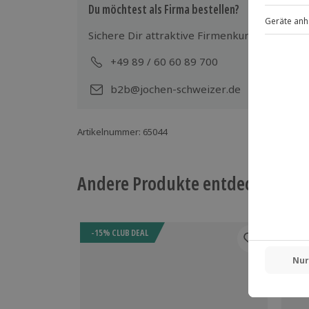
Gruppengröße: 1-4 Personen
Du möchtest als Firma bestellen?
Sichere Dir attraktive Firmenkunden Vorteile
+49 89 / 60 60 89 700
Mo-
b2b@jochen-schweizer.de
Artikelnummer
:
65044
Andere Produkte entdecken
-15% CLUB DEAL
-15%