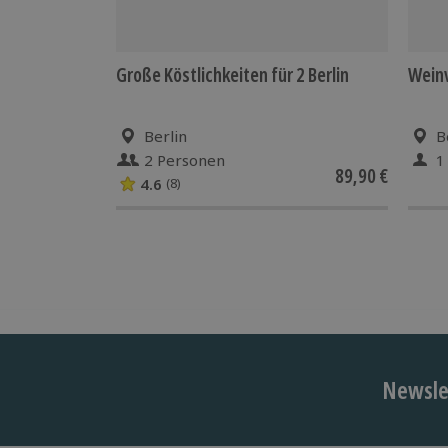
Große Köstlichkeiten für 2 Berlin
Weinv
Berlin
B
2 Personen
1
89,90 €
4.6
(8)
Newslet