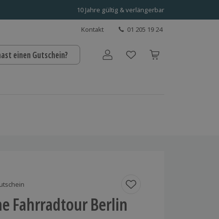
10 Jahre gültig & verlängerbar
Kontakt
01 205 19 24
hast einen Gutschein?
Benutzerkonto
utschein
he Fahrradtour Berlin