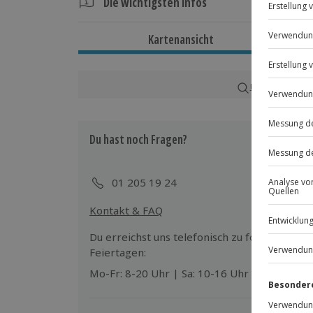
Die wichtigsten Infos
Dauer
Kartenansicht
Gesamtdauer: ca. 3,5 Stunden
Verfügbarkeit / Termine
Karte in Großans
Ganzjährig zu bestimmten Terminen v
Du hast noch Fragen?
Teilnahmebedingungen
Mindestalter: 1 Jahre
Keine Hinweise auf körperliche oder 
01 205 19 24
Kontakt & FAQ
Ausrüstung & Kleidung
Mitzubringen: Personalausweis und Kr
Du erreichst uns telefonisch zu folgenden Z
Wird gestellt: Fahrräder, Helm, Fahrr
Feiertagen:
Mo-Fr: 8-20 Uhr | Sa: 10-16 Uhr
Teilnehmer
Gutschein gültig für bis zu 4 Personen