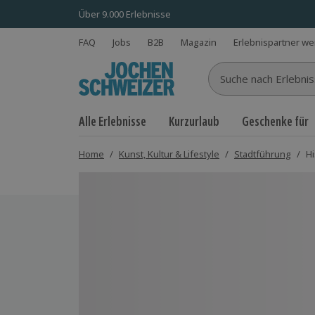
Über 9.000 Erlebnisse
FAQ
Jobs
B2B
Magazin
Erlebnispartner w
Suche nach Erlebnisse
Alle Erlebnisse
Kurzurlaub
Geschenke für
Home
/
Kunst, Kultur & Lifestyle
/
Stadtführung
/
Hi
Bild 1 von 7