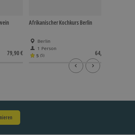
wein
Afrikanischer Kochkurs Berlin
Aromaöl
Alexand
Berlin
Berl
1 Person
1 Pe
79,90 €
64,90 €
5
4.3
(5)
(3
nieren