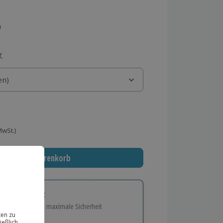
n
r
)
en)
en)
 MwSt.)
In den Warenkorb
tige Geschenk:
e Flexibilität und maximale Sicherheit