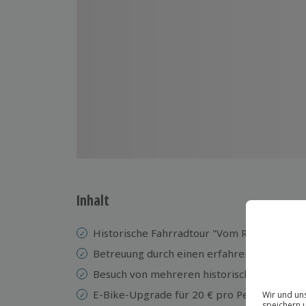
Inhalt
Historische Fahrradtour "Vom Reich zur Wie
Betreuung durch einen erfahrenen Guide
Besuch von mehreren historischen Orten v
E-Bike-Upgrade für 20 € pro Person mögli