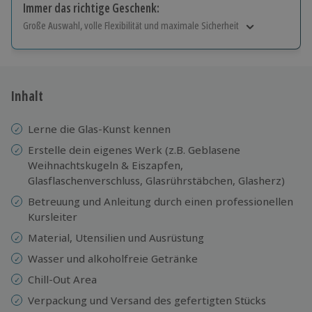
Immer das richtige Geschenk:
Große Auswahl, volle Flexibilität und maximale Sicherheit
Große Auswahl
Über 9.000 Erlebnisse.
Volle Flexibilität
Jeder Gutschein für alle Erlebnisse einlösbar.
Inhalt
Maximale Sicherheit
10 Jahre gültig & verlängerbar.
Lerne die Glas-Kunst kennen
Erstelle dein eigenes Werk (z.B. Geblasene
Weihnachtskugeln & Eiszapfen,
Glasflaschenverschluss, Glasrührstäbchen, Glasherz)
Betreuung und Anleitung durch einen professionellen
Kursleiter
Material, Utensilien und Ausrüstung
Wasser und alkoholfreie Getränke
Chill-Out Area
Verpackung und Versand des gefertigten Stücks