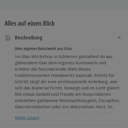
Alles auf einen Blick
Beschreibung
Dein eigenes Kunstwerk aus Glas
Im Glas-Workshop in Schlieren gestaltest du aus
glühendem Glas dein eigenes Kunstwerk und
erlebst die faszinierende Welt dieses
traditionsreichen Handwerks hautnah. Schritt für
Schritt zeigt dir eine professionelle Anleitung, wie
sich das Material formt, bewegt und im Licht glänzt.
Mit etwas Geduld und Freude am Ausprobieren
entstehen geblasene Weihnachtskugeln, Eiszapfen,
Glasrührstäbchen oder ein dekoratives Herz. So
erschaffst du dein persönliches Unikat. Sämtliche
Mehr Lesen
Materialien sowie die benötigte Ausrüstung werden
bereitgestellt. Für Erfrischung sorgen Wasser und