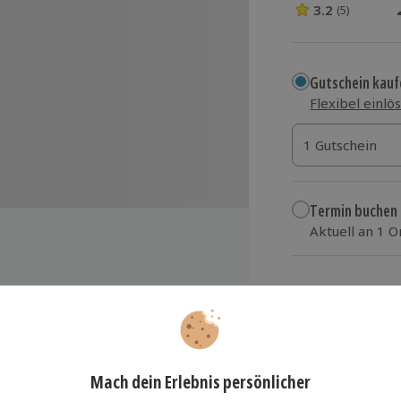
3.2
(5)
3.2 Sterne von 5
Gutschein kauf
Flexibel einlö
1 Gutschein
1 Gutschein
1 Gutschein
Termin buchen
Aktuell an 1 O
Wähle im nächs
49,90 €
zzgl. Versand
(inkl.
n