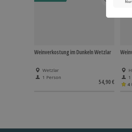
Weinverkostung im Dunkeln Wetzlar
Wein
Wetzlar
H
1 Person
1
54,90 €
4