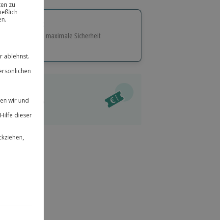
tige Geschenk:
e Flexibilität und maximale Sicherheit
hl
bnisse.
ität
l verfügbar
 für alle Erlebnisse einlösbar.
im Warenkorb
herheit
r an
 & verlängerbar.