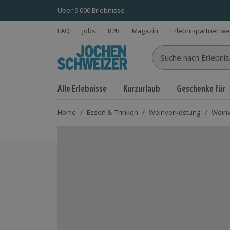
Über 9.000 Erlebnisse
FAQ
Jobs
B2B
Magazin
Erlebnispartner w
Suche nach Erlebnisse
Alle Erlebnisse
Kurzurlaub
Geschenke für
Home
/
Essen & Trinken
/
Weinverkostung
/
Weinv
Bild 1 von 5