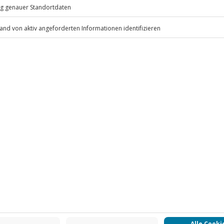
.
Fr: 9-17 Uhr
www.b2b.jochen-schweizer.de/
 CLUB DEAL
-15% CLUB DEAL