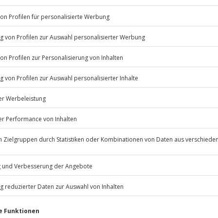
Listenansicht
erfügbar
© OpenStreetMaps
icht
 nach Absprache mit dem
Jochen Schweizer
GmbH
Mühldorfstraße 8
81671
München
eiten, außer an bundesweiten