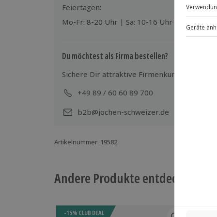
Feiertagen:
Mo-Fr: 8-20 Uhr | Sa: 10-16 Uhr
Du möchtest als Firma bestellen?
Sichere Dir attraktive Firmenkunden Vorteile
+49 89 / 60 60 89 700
Mo-
b2b@jochen-schweizer.de
Artikelnummer
:
19582
Andere Produkte entdecken
-15% CLUB DEAL
-15%