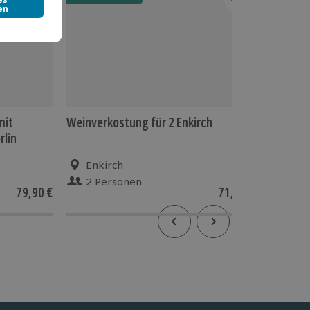
mit
Weinverkostung für 2 Enkirch
Weinver
rlin
Enkirch
Onli
2 Personen
4 P
79,90 €
71,90 €
4
(2)