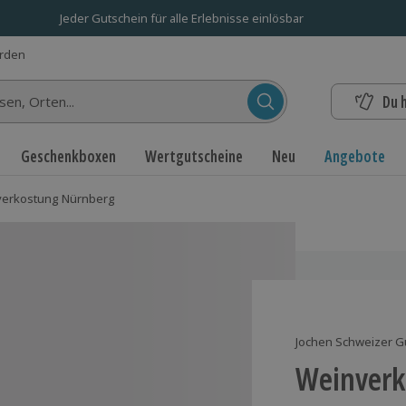
Jeder Gutschein für alle Erlebnisse einlösbar
erden
Du 
n...
Geschenkboxen
Wertgutscheine
Neu
Angebote
erkostung Nürnberg
Jochen Schweizer G
Weinverk