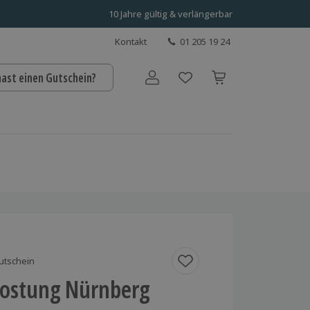
10 Jahre gültig & verlängerbar
Kontakt
01 205 19 24
hast einen Gutschein?
Benutzerkonto
utschein
ostung Nürnberg