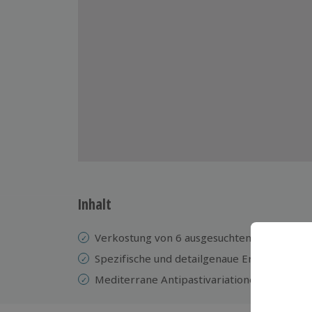
Inhalt
Verkostung von 6 ausgesuchten Weinen
Spezifische und detailgenaue Erläuterunge
Mediterrane Antipastivariationen