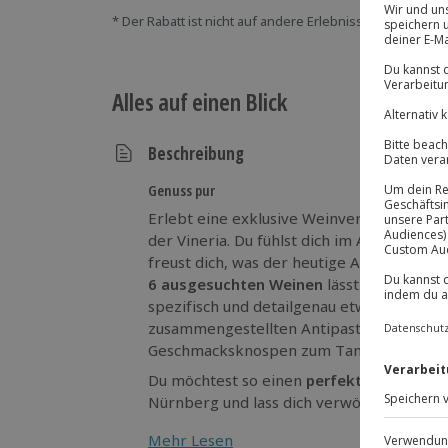
* Der Rabatt ist nicht auf andere Erlebnisse bei der Ein
Alles auf einen Blick
Beschreibung
Genuss pur
Erlebt eine exklusive Weinverkostung in 
der Vineria. Du fühlst dich im Ambiente d
freust dich, was der heutige Abend mit si
6 ausgesuchten Weinen
lässt du dich ve
spezifisch und detailgenau etwas erklärt. 
zusammengestellten Antipastivariationen
Geschmacksknospen zum Tanzen bringen
Du möchtest so einen
perfekten Abend
e
Nürnberg und lass dich verwöhnen!
Mehr Lesen