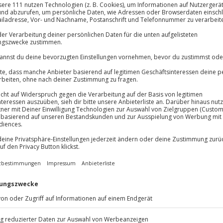
lösung übertragbar.
Details
Immer das rich
Große Auswahl, voll
Große Auswa
Über 9.000 Erle
Volle Flexibil
-15%* Club Dea
Jeder Gutschein
Direktabzug 
Maximale Sic
Nürnberg. Dein Abend startet in
Melde dich hie
10 Jahre gültig
es Restaurants sehr wohl und
ch bringt. Bei der Verkostung von
rwöhnen. Zu jedem Wein wird dir
Begleitet genießt du die liebevoll
, welche deine
.
rleben? Dann komm nach