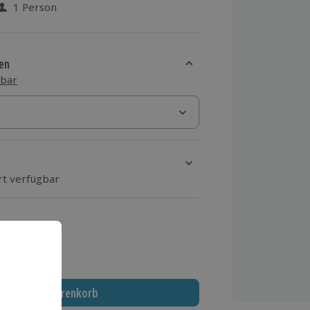
1 Person
 aus 5 Bewertungen
en
sbar
rt verfügbar
ten Schritt einen Termin aus
 MwSt.)
In den Warenkorb