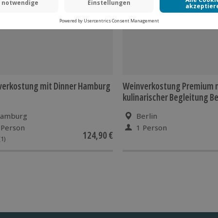
verkostung mit Dinner Hamburg
Weinverkostung Premium 
kulinarischer Begleitung Be
amburg
Berlin
 Person
1 Person
124,90 €
(1)