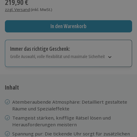
219,90 €
zzgl. Versand
(inkl. MwSt.)
In den Warenkorb
Immer das richtige Geschenk:
Große Auswahl, volle Flexibilität und maximale Sicherheit
Große Auswahl
Über 9.000 Erlebnisse.
Volle Flexibilität
Jeder Gutschein für alle Erlebnisse einlösbar.
Inhalt
Maximale Sicherheit
10 Jahre gültig & verlängerbar.
Atemberaubende Atmosphäre: Detailliert gestaltete
Räume und Spezialeffekte
Teamgeist stärken, knifflige Rätsel lösen und
Herausforderungen meistern
Spannung pur: Die tickende Uhr sorgt für zusätzlichen