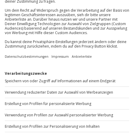
81671
München
Ausrüstung & Kleidung
Du erreichst uns telefonisch zu folgenden Zeiten,
Wird gestellt: Walkie-Talkie
außer an bundesweiten Feiertagen:
Mo-Fr: 8-20 Uhr | Sa: 10-16 Uhr
Teilnehmer
Gutschein gültig für bis zu 6 Personen
Gruppengröße: 2-6 Personen
Du möchtest als Firma bestellen?
1 Begleitperson möglich (Mindestalter: 18 Jahre)
Sichere Dir attraktive Firmenkunden Vorteile.
+49 89 / 60 60 89 700
Mo-Fr: 9-17 Uhr
b2b@jochen-schweizer.de
www.b2b.jochen-schweizer.de/
Artikelnummer
:
61498