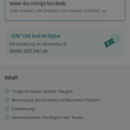
Immer das richtige Geschenk:
Große Auswahl, volle Flexibilität und maximale Sicherheit
Große Auswahl
Über 9.000 Erlebnisse.
Volle Flexibilität
-15%* Club Deal verfügbar
Jeder Gutschein für alle Erlebnisse einlösbar.
Direktabzug im Warenkorb
Maximale Sicherheit
Melde dich hier an
10 Jahre gültig & verlängerbar.
Inhalt
Tragschrauber selber fliegen
Betreuung durch einen erfahrenen Piloten
Einweisung
Gemeinsames Festlegen der Route