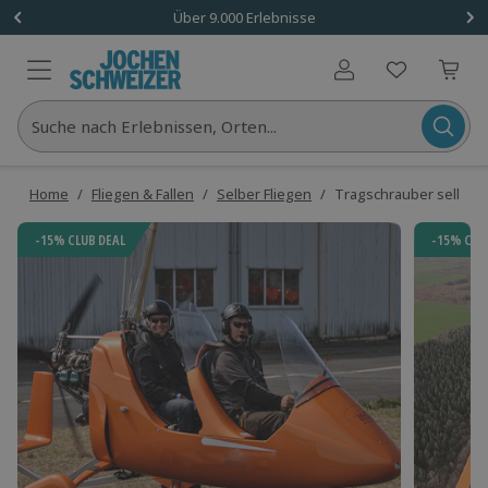
Über 9.000 Erlebnisse
Benutzerkonto
Suche nach Erlebnissen, Orten...
Home
/
Fliegen & Fallen
/
Selber Fliegen
/
Tragschrauber selber f
-15% CLUB DEAL
-15% CLU