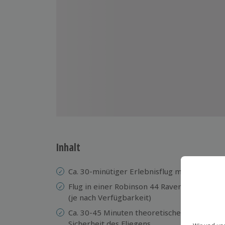
Inhalt
Ca. 30-minütiger Erlebnisflug mit Pilot für 
Flug in einer Robinson 44 Raven oder ein
(je nach Verfügbarkeit)
Ca. 30-45 Minuten theoretische Einweisung i
Sicherheit des Fliegens