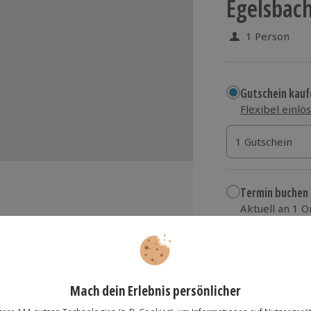
Egelsbach
1 Person
Gutschein kauf
Flexibel einlö
1 Gutschein
1 Gutschein
1 Gutschein
Termin buchen
Aktuell an 1 O
Wähle im nächs
eine Person
679,90 €
em vergleichbaren Hubschraubertyp
zzgl. Versand
(inkl.
n die Technik und in die