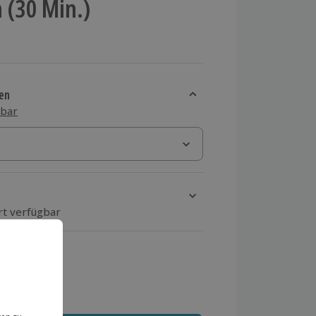
 (30 Min.)
en
sbar
rt verfügbar
ten Schritt einen Termin aus
 MwSt.)