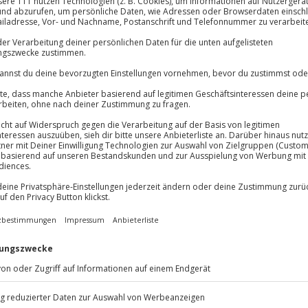
Immer das rich
Große Auswahl, voll
Große Auswa
!
Über 9.000 Erle
men und einen Helikopter durch
Volle Flexibil
, sondern echtes Abenteuer. Beim
Jeder Gutschein
liegst du nicht einfach mit,
Maximale Sic
einer spannenden Einführung
10 Jahre gültig
bst das aufregende Gefühl, dieses
 Dabei genießt du spektakuläre
d spürst jede Bewegung in
t dir die Möglichkeit, über dich
n du Lust auf echtes Flug-
nz persönlicher Helikopterflug