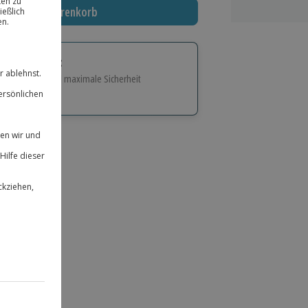
In den Warenkorb
tige Geschenk:
e Flexibilität und maximale Sicherheit
hl
bnisse.
ität
 für alle Erlebnisse einlösbar.
herheit
 & verlängerbar.