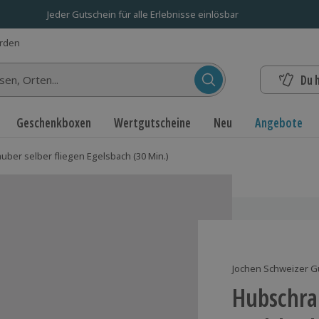
Jeder Gutschein für alle Erlebnisse einlösbar
erden
Du 
n...
Geschenkboxen
Wertgutscheine
Neu
Angebote
uber selber fliegen Egelsbach (30 Min.)
Jochen Schweizer G
Hubschrau