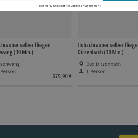
hrauber selber fliegen
Hubschrauber selber flieg
wang (30 Min.)
Ditzenbach (30 Min.)
esenwang
Bad Ditzenbach
 Person
1 Person
679,90 €