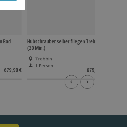
en Bad
Hubschrauber selber fliegen Trebbin
Hubschr
(30 Min.)
Augustin
Trebbin
Sank
1 Person
1 Pe
679,90 €
679,90 €