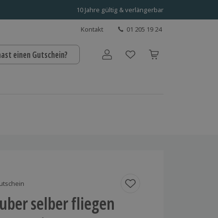
10 Jahre gültig & verlängerbar
Kontakt
01 205 19 24
hast einen Gutschein?
Benutzerkonto
utschein
ber selber fliegen