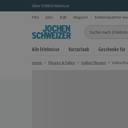
Über 9.000 Erlebnisse
FAQ
Jobs
B2B
Magazin
Erlebnispartner w
Suche nach Erlebnisse
Alle Erlebnisse
Kurzurlaub
Geschenke für
Home
/
Fliegen & Fallen
/
Selber Fliegen
/
Hubschra
Bild 1 von 5