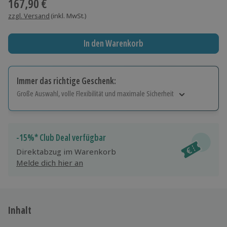
167,90 €
zzgl. Versand
(inkl. MwSt.)
In den Warenkorb
Immer das richtige Geschenk:
Große Auswahl, volle Flexibilität und maximale Sicherheit
Große Auswahl
Über 9.000 Erlebnisse.
Volle Flexibilität
-15%* Club Deal verfügbar
Jeder Gutschein für alle Erlebnisse einlösbar.
Direktabzug im Warenkorb
Maximale Sicherheit
Melde dich hier an
10 Jahre gültig & verlängerbar.
Inhalt