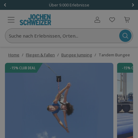
Über 9.000 Erlebnisse
Benutzerkonto
Suche nach Erlebnissen, Orten...
Home
/
Fliegen & Fallen
/
Bungee Jumping
/
Tandem Bungee Jumpi
-15% CLUB DEAL
-15% CLU