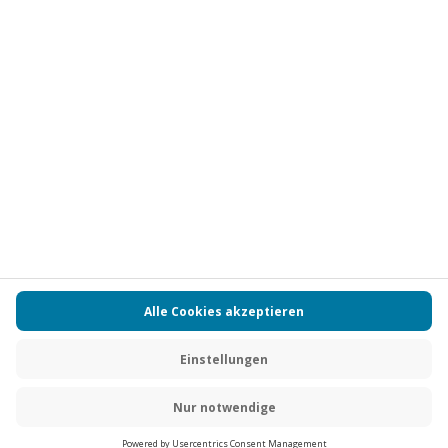
Vertrag widerrufen
FAQs
Kontakt
Zahlungsarten
Über uns
Magazin
Jobs
Partnerprogramm
Versand und Lieferung
Presse
AGB
Cookie Einstellungen
Datenschutz
Nutzungsbedingungen
Online-Marktplatz
Barrierefreiheit
Compliance
Impressum
RECHNUNG