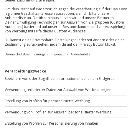
81671
München
Ausrüstung & Kleidung
Du erreichst uns telefonisch zu folgenden Zeiten,
Mitzubringen: warme, wetterfeste Kleidung;
außer an bundesweiten Feiertagen:
festes Schuhwerk, am besten Sportschuhe
Mo-Fr: 8-20 Uhr | Sa: 10-16 Uhr
Teilnehmer
Gutschein gültig für 1 Person
Du möchtest als Firma bestellen?
Sichere Dir attraktive Firmenkunden Vorteile.
+49 89 / 60 60 89 700
Mo-Fr: 9-17 Uhr
b2b@jochen-schweizer.de
www.b2b.jochen-schweizer.de/
Artikelnummer
:
15381