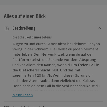
Alles auf einen Blick
Beschreibung
Die Schaukel deines Lebens
Augen zu und durch? Aber nicht bei deinem Canyon
Swing in der Schweiz. Hier willst du jeden Moment
miterleben: Den Nervenkitzel, wenn du auf der
Plattform stehst, die Sekunde vor dem Absprung
und vor allem den Rausch, wenn du
im freien Fall in
die Gletscherschlucht
rast. Und das mit
sagenhaften 120 km/h. Wenn dieser Sprung dir
nicht den Atem raubt, dann vielleicht die Kulisse.
Denn nach deinem Fall in die Schlucht schaukelst du
noch ein wenig über den hellblauen Gletscherfluss
Mehr Lesen
und atmest die kühle, frische Luft, während sich
dein Puls wieder normalisiert.