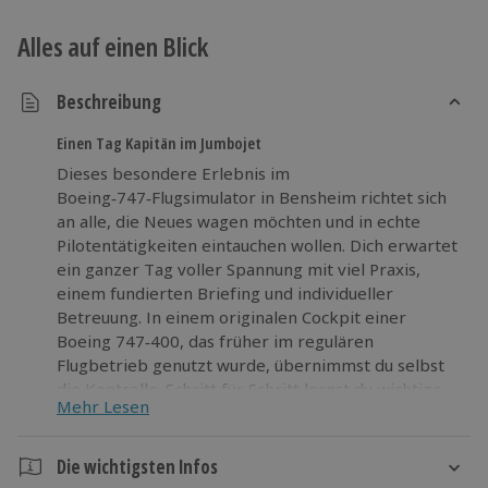
Alles auf einen Blick
Beschreibung
Einen Tag Kapitän im Jumbojet
Dieses besondere Erlebnis im
Boeing‑747‑Flugsimulator in Bensheim richtet sich
an alle, die Neues wagen möchten und in echte
Pilotentätigkeiten eintauchen wollen. Dich erwartet
ein ganzer Tag voller Spannung mit viel Praxis,
einem fundierten Briefing und individueller
Betreuung. In einem originalen Cockpit einer
Boeing 747‑400, das früher im regulären
Flugbetrieb genutzt wurde, übernimmst du selbst
die Kontrolle. Schritt für Schritt lernst du wichtige
Mehr Lesen
Abläufe kennen und setzt sie direkt um, von der
Funkkommunikation über die Flugvorbereitung bis
zum Zusammenspiel im Cockpit. Theorie und Praxis
Die wichtigsten Infos
greifen dabei nahtlos ineinander. Die Umgebung