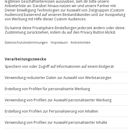
Mo-Fr: 8-20 Uhr | Sa: 10-16 Uhr
Du möchtest als Firma bestellen?
Sichere Dir attraktive Firmenkunden Vorteile.
+49 89 / 60 60 89 700
Mo-Fr: 9-17 Uhr
b2b@jochen-schweizer.de
www.b2b.jochen-schweizer.de/
Artikelnummer
:
64941
Andere Produkte entdecken