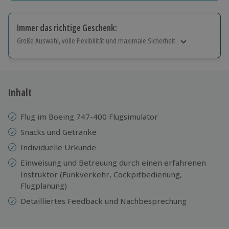
Immer das richtige Geschenk:
Große Auswahl, volle Flexibilität und maximale Sicherheit
Große Auswahl
Über 9.000 Erlebnisse.
Volle Flexibilität
Jeder Gutschein für alle Erlebnisse einlösbar.
Inhalt
Maximale Sicherheit
10 Jahre gültig & verlängerbar.
Flug im Boeing 747-400 Flugsimulator
Snacks und Getränke
Individuelle Urkunde
Einweisung
und Betreuung durch einen erfahrenen
Instruktor (Funkverkehr, Cockpitbedienung,
Flugplanung)
Detailliertes Feedback und Nachbesprechung