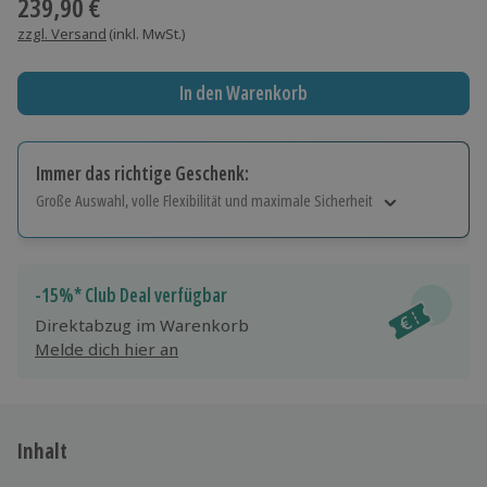
239,90 €
zzgl. Versand
(inkl. MwSt.)
In den Warenkorb
Immer das richtige Geschenk:
Große Auswahl, volle Flexibilität und maximale Sicherheit
Große Auswahl
Über 9.000 Erlebnisse.
Volle Flexibilität
-15%* Club Deal verfügbar
Jeder Gutschein für alle Erlebnisse einlösbar.
Direktabzug im Warenkorb
Maximale Sicherheit
Melde dich hier an
10 Jahre gültig & verlängerbar.
Inhalt