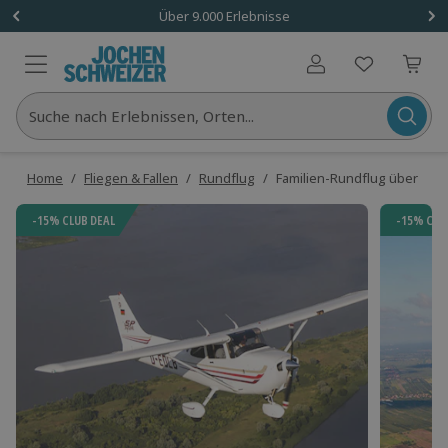
Über 9.000 Erlebnisse
Benutzerkonto
Suche nach Erlebnissen, Orten...
Home
/
Fliegen & Fallen
/
Rundflug
/
Familien-Rundflug über Ham
-15% CLUB DEAL
-15% CLU