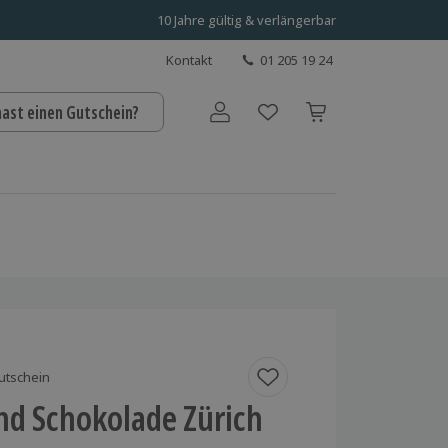
10 Jahre gültig & verlängerbar
Kontakt
01 205 19 24
hast einen Gutschein?
Benutzerkonto
utschein
nd Schokolade Zürich