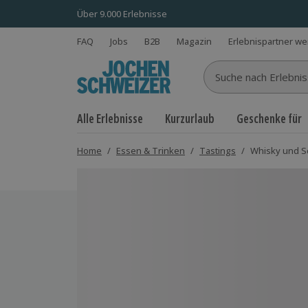
Über 9.000 Erlebnisse
FAQ
Jobs
B2B
Magazin
Erlebnispartner w
Suche nach Erlebnisse
Alle Erlebnisse
Kurzurlaub
Geschenke für
Home
/
Essen & Trinken
/
Tastings
/
Whisky und S
Bild 1 von 2