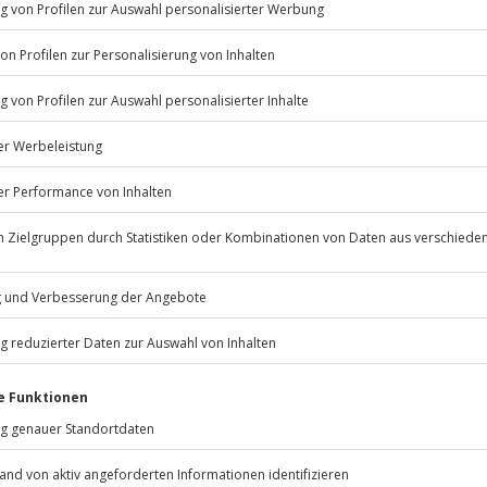
Jochen Schweizer
GmbH
Mühldorfstraße 8
81671
München
eiten, außer an bundesweiten
.
Fr: 9-17 Uhr
www.b2b.jochen-schweizer.de/