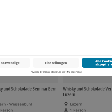
y und Schokolade Seminar Bern
Whisky und Schokolade Ve
Luzern
ern - Weissenbühl
Luzern
 Person
1 Person