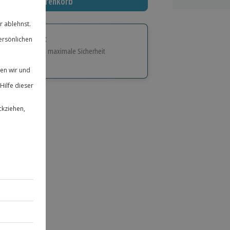
In den Warenkorb
tige Geschenk:
e Flexibilität und maximale Sicherheit
hl
bnisse.
ität
 für alle Erlebnisse einlösbar.
herheit
 & verlängerbar.