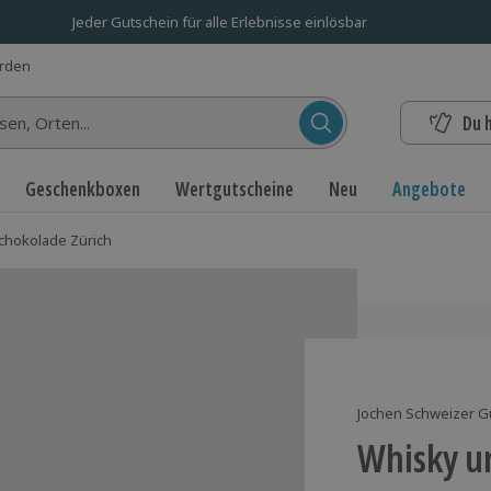
Jeder Gutschein für alle Erlebnisse einlösbar
erden
Du 
n...
Geschenkboxen
Wertgutscheine
Neu
Angebote
chokolade Zürich
Jochen Schweizer G
Whisky u