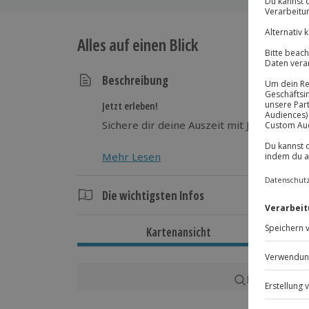
Alles auf einen Blick
Beschreibung
Jetzt erleben!
Sichere dir deine Auszeit mit Jochen Schw
Mehr Lesen
Die wichtigsten Infos
Dauer
Kartenansicht
Ca. 3 Stunden
Verfügbarkeit / Termine
Karte in Großans
Termine nach Vereinbarung