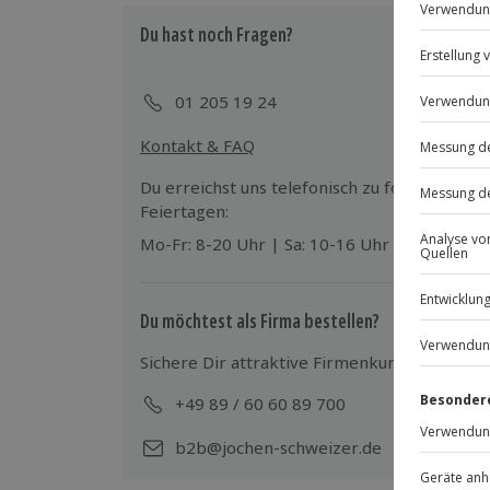
Du hast noch Fragen?
Teilnahmebedingungen
Mindestalter: 18 Jahre
Sprache: Deutsch
01 205 19 24
Kontakt & FAQ
Teilnehmer
Gutschein gültig für 1 Person
Du erreichst uns telefonisch zu folgenden Z
Feiertagen:
Mo-Fr: 8-20 Uhr | Sa: 10-16 Uhr
Du möchtest als Firma bestellen?
Sichere Dir attraktive Firmenkunden Vorteile
+49 89 / 60 60 89 700
Mo-
b2b@jochen-schweizer.de