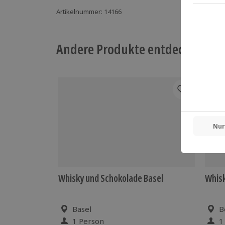
Artikelnummer
:
14166
Andere Produkte entdecken
Whisky und Schokolade Basel
Whisk
Basel
B
1 Person
1