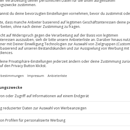
Immer das rich
Große Auswahl, voll
Große Auswa
Über 9.000 Erle
eizer.
Volle Flexibil
Jeder Gutschein
Maximale Sic
10 Jahre gültig
Listenansicht
© OpenStreetMaps
icht