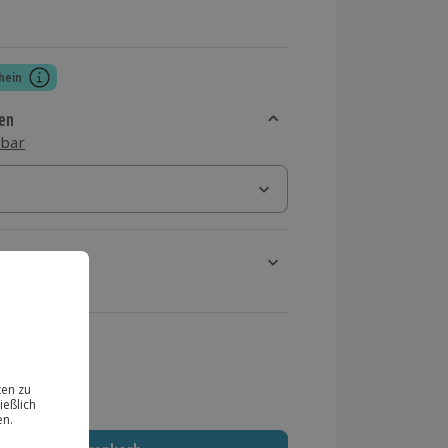
hein
en
sbar
rt verfügbar
ten Schritt einen Termin aus
 MwSt.)