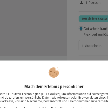
1 Person
-10% ab dem 2. Gutsc
Gutschein kauf
Flexibel einlö
1 Gutschein
1 Gutschein
1 Gutschein
Termin buchen
Aktuell an 1 O
Wähle im nächs
g von Whisky
156,90 €
zzgl. Versand
(inkl.
y