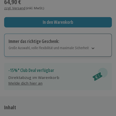
64,90 €
zzgl. Versand
(inkl. MwSt.)
In den Warenkorb
Immer das richtige Geschenk:
Große Auswahl, volle Flexibilität und maximale Sicherheit
Große Auswahl
Über 9.000 Erlebnisse.
Volle Flexibilität
-15%* Club Deal verfügbar
Jeder Gutschein für alle Erlebnisse einlösbar.
Direktabzug im Warenkorb
Maximale Sicherheit
Melde dich hier an
10 Jahre gültig & verlängerbar.
Inhalt