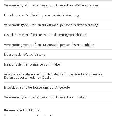
Du möchtest als Firma bestellen?
Sichere Dir attraktive Firmenkunden Vorteile.
+49 89 / 60 60 89 700
Mo-Fr: 9-17 Uhr
b2b@jochen-schweizer.de
www.b2b.jochen-schweizer.de/
Artikelnummer
:
48391
Andere Produkte entdecken