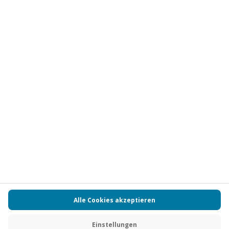
Abonnieren
Vertrag widerrufen
FAQs
Kontakt
Zahlungsarten
Über uns
Magazin
Jobs
Partnerprogramm
Versand und Lieferung
Presse
AGB
Cookie Einstellungen
Datenschutz
Nutzungsbedingungen
Online-Marktplatz
Barrierefreiheit
Compliance
Impressum
RECHNUNG