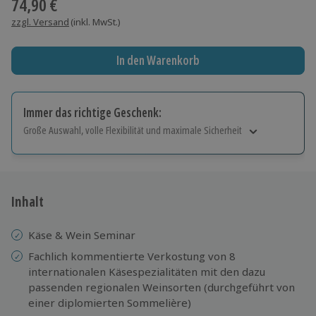
74,90 €
zzgl. Versand
(inkl. MwSt.)
In den Warenkorb
Immer das richtige Geschenk:
Große Auswahl, volle Flexibilität und maximale Sicherheit
Große Auswahl
Über 9.000 Erlebnisse.
Volle Flexibilität
Jeder Gutschein für alle Erlebnisse einlösbar.
Inhalt
Maximale Sicherheit
10 Jahre gültig & verlängerbar.
Käse & Wein Seminar
Fachlich kommentierte Verkostung von 8
internationalen Käsespezialitäten mit den dazu
passenden regionalen Weinsorten (durchgeführt von
einer diplomierten Sommelière)