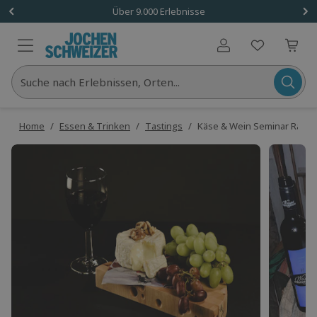
Über 9.000 Erlebnisse
Benutzerkonto
Suche nach Erlebnissen, Orten...
Home
/
Essen & Trinken
/
Tastings
/
Käse & Wein Seminar Raum