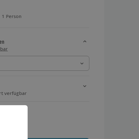
1 Person
aus 2 Bewertungen
en
sbar
rt verfügbar
ten Schritt einen Termin aus
 MwSt.)