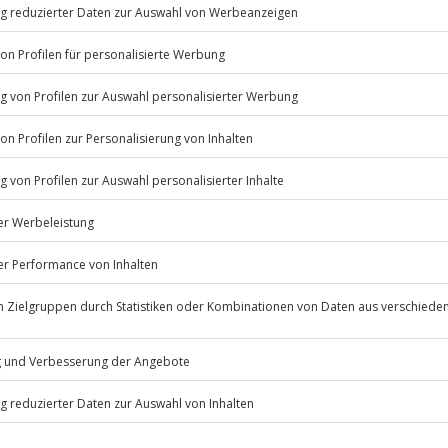
nenden Abschluss deines
 Verkostung und 5-Gänge-Bier-
Listenansicht
erfügbar
© OpenStreetMaps
icht
Jochen Schweizer
GmbH