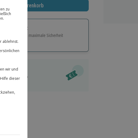
In den Warenkorb
tige Geschenk:
e Flexibilität und maximale Sicherheit
hl
bnisse.
ität
l verfügbar
 für alle Erlebnisse einlösbar.
im Warenkorb
herheit
r an
 & verlängerbar.