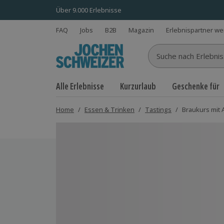
Über 9.000 Erlebnisse
FAQ
Jobs
B2B
Magazin
Erlebnispartner w
Suche nach Erlebnisse
Alle Erlebnisse
Kurzurlaub
Geschenke für
Home
/
Essen & Trinken
/
Tastings
/
Braukurs mit
Bild 1 von 5