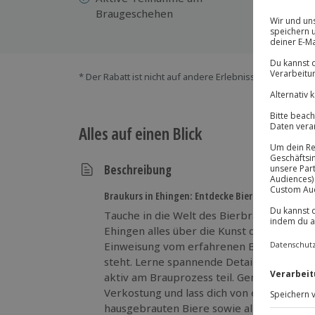
Braugeschehen
Bi
* Der Rabatt ist nicht auf andere Erlebnisse bei der Ein
Alles auf einen Blick
Beschreibung
Braukurs in Ehingen: Entdecke Bierkunst!
Tauche in die Welt des Bierbrauens ein u
Ehingen alles über die Kunst des Brauens.
Einweisung vom erfahrenen Braumeister, d
steht. Lerne spannende Details über die 
aktiv am Brauprozess teil. Genieße versc
Verkostung und lass dich von einem 5-Gä
hausgebrauten Biere sowie alkoholfreie G