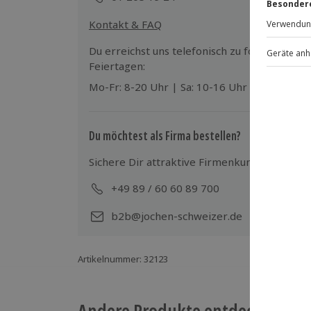
Gutschein gültig für 1 Person
Gruppengröße: 10-22 Personen
Kontakt & FAQ
Du erreichst uns telefonisch zu folgenden Z
Feiertagen:
Mo-Fr: 8-20 Uhr | Sa: 10-16 Uhr
Du möchtest als Firma bestellen?
Sichere Dir attraktive Firmenkunden Vorteile
+49 89 / 60 60 89 700
Mo-
b2b@jochen-schweizer.de
Artikelnummer
:
32123
Andere Produkte entdecken