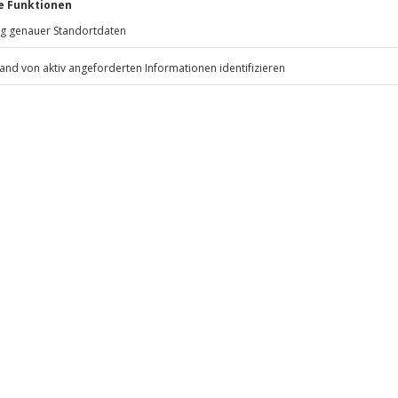
Mühldorfstraße 8
81671
München
eiten, außer an bundesweiten
.
Fr: 9-17 Uhr
www.b2b.jochen-schweizer.de/