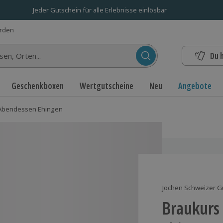
Jeder Gutschein für alle Erlebnisse einlösbar
erden
Du 
n...
Geschenkboxen
Wertgutscheine
Neu
Angebote
 Abendessen Ehingen
Jochen Schweizer G
Braukurs