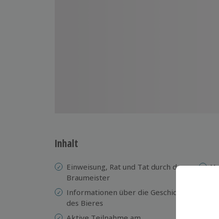
Inhalt
Einweisung, Rat und Tat durch den
Ve
Braumeister
Bi
Informationen über die Geschichte
5-
des Bieres
In
Aktive Teilnahme am
al