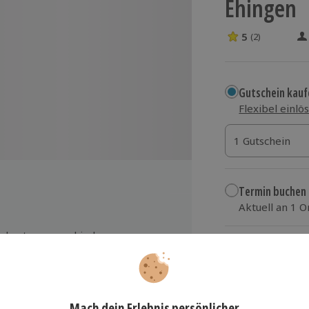
Ehingen
5
(2)
5 Sterne von 5 
Gutschein kauf
Flexibel einlö
1 Gutschein
1 Gutschein
1 Gutschein
Termin buchen
Aktuell an 1 O
Wähle im nächs
rkostung verschiedener
ersorten
119,90 €
Gänge-Bier-Menü
zzgl. Versand
(inkl.
kl. aller hausgebrauten Biere und
koholfreien Getränke