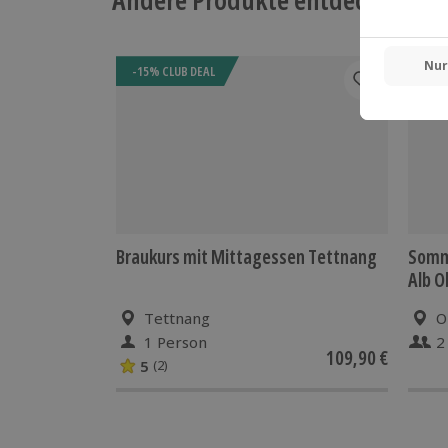
-15% CLUB DEAL
Braukurs mit Mittagessen Tettnang
Somm
Alb O
Tettnang
O
1 Person
2
109,90 €
5
(2)