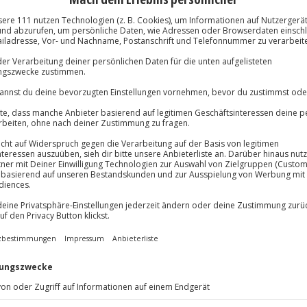
erkennerdiplom
Immer das rich
lösung übertragbar.
Details
Große Auswahl, voll
Große Auswa
Über 9.000 Erle
Volle Flexibil
-15%* Club Dea
Jeder Gutschein
Direktabzug 
Maximale Sic
Melde dich hie
10 Jahre gültig
nd entdecke beim Braukurs in
 Du erhältst eine umfassende
er dir mit Rat und Tat zur Seite
Geschichte des Bieres und nimm
hiedene Biersorten bei einer
nge-Bier-Menü verwöhnen. Alle
etränke sind inklusive. Am Ende