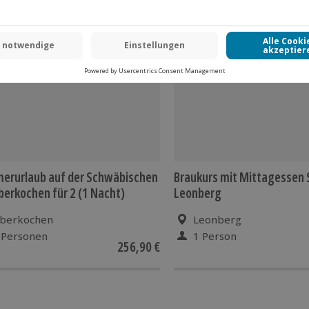
erurlaub auf der Schwäbischen
Braukurs mit Mittagessen 
berkochen für 2 (1 Nacht)
Leonberg
berkochen
Leonberg
 Personen
1 Person
256,90 €