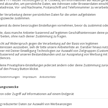
Immer das rich
lösung übertragbar.
Details
Große Auswahl, voll
Große Auswa
Über 9.000 Erle
Volle Flexibil
-15%* Club Dea
Jeder Gutschein
Direktabzug 
Maximale Sic
gwitz
Melde dich hie
10 Jahre gültig
artet dich eine spannende
inkl. Tasting Leipzig. Auf dem
erei beginnt dein Erlebnis mit
 der perfekte Auftakt für ein
u nicht nur spannende Einblicke
n blickst auch hinter die Kulissen
HTIG GUTES ZEUCH produziert
bierst du feine Destillate direkt
– immer intensiv. Ihr wollt
her nicht sein könnten? Dann