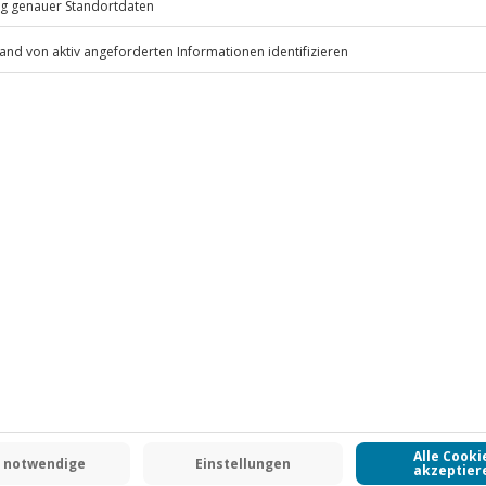
.
Fr: 9-17 Uhr
www.b2b.jochen-schweizer.de/
 CLUB DEAL