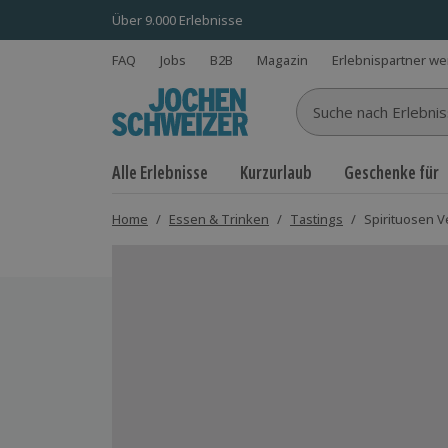
Über 9.000 Erlebnisse
FAQ
Jobs
B2B
Magazin
Erlebnispartner w
Suche nach Erlebnisse
Alle Erlebnisse
Kurzurlaub
Geschenke für
Home
/
Essen & Trinken
/
Tastings
/
Spirituosen V
Bild 1 von 6