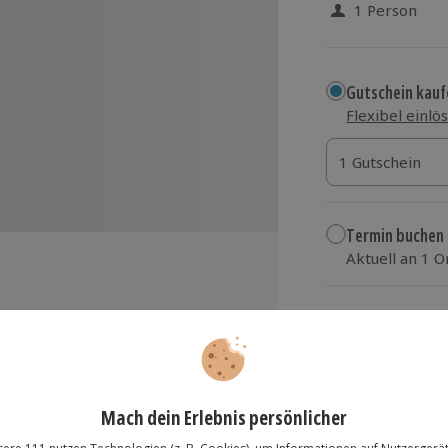
1 Person
Gutschein kauf
Flexibel einlö
1 Gutschein
1 Gutschein
1 Gutschein
Termin buchen
Aktuell an 1 O
Wähle im nächs
19,90 €
annisbeer Dry Tonic
zzgl. Versand
(inkl.
pinnerei
ie Destille
m Wunsch