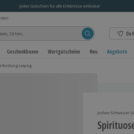
Jeder Gutschein für alle Erlebnisse einlösbar
erden
Du 
n...
Geschenkboxen
Wertgutscheine
Neu
Angebote
erkostung Leipzig
Jochen Schweizer G
Spirituos