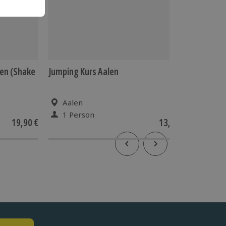
en (Shake
Jumping Kurs Aalen
Kältek
Aalen
Ham
1 Person
1 Pe
19,90 €
13,90 €