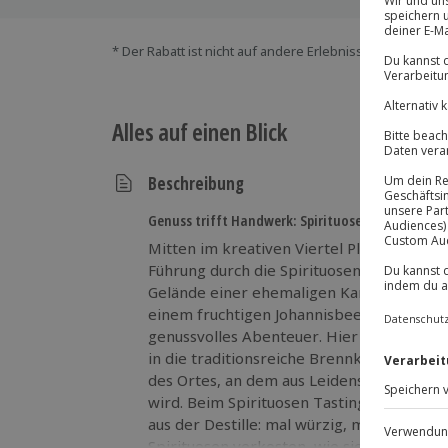
* Der Rabatt ist nicht auf andere Erlebnisse bei der Ein
Alles auf einen Blick
Beschreibung
Genuss trifft Handwerk: Spirituosen-Tour in Pla
Mitten im kreativen Viertel Plagwitz erw
Führung durch die Spirituosen Manufaktur 
Gelände einer ehemaligen Kammgarnspinn
einem fruchtigen Johannisbeer Dry Tonic –
genussvolles Abenteuer. Hier bekommst d
in die traditionsreiche Brennkunst, sonder
des Ortes, an dem aus Leidenschaft RIC
wird. Beim Spirituosen Tasting Leipzig pro
aus der Destille: mal würzig, mal fruchtig 
Spirituosen verkosten, wie sie authentisc