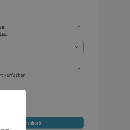
en
sbar
rt verfügbar
ten Schritt einen Termin aus
 MwSt.)
In den Warenkorb