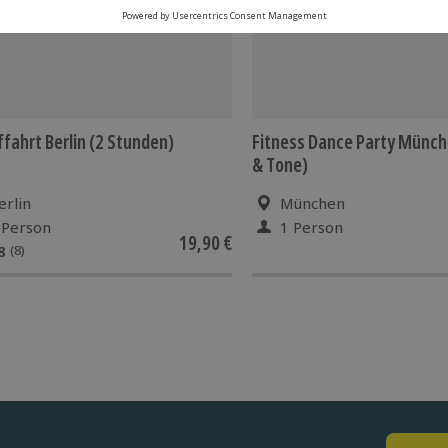
ffahrt Berlin (2 Stunden)
Fitness Dance Party Münch
& Tone)
erlin
München
 Person
1 Person
19,90 €
8
(8)