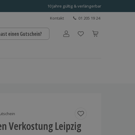
10 Jahre gültig & verlängerbar
Kontakt
01 205 19 24
hast einen Gutschein?
Benutzerkonto
utschein
en Verkostung Leipzig