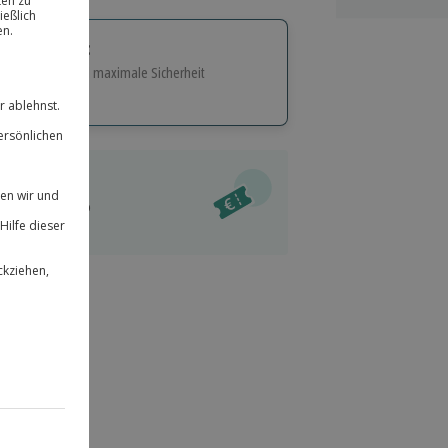
tige Geschenk:
e Flexibilität und maximale Sicherheit
hl
bnisse.
ität
l verfügbar
 für alle Erlebnisse einlösbar.
im Warenkorb
herheit
r an
 & verlängerbar.