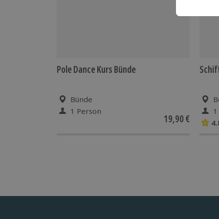
Pole Dance Kurs Bünde
Schif
Bünde
B
1 Person
1
19,90 €
4.