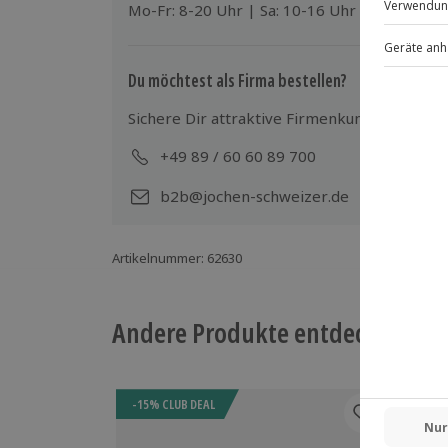
Mo-Fr: 8-20 Uhr | Sa: 10-16 Uhr
Teilnehmer
Gutschein gültig für 1 Person
Gruppengröße: bis 15 Personen
Du möchtest als Firma bestellen?
Sichere Dir attraktive Firmenkunden Vorteile
+49 89 / 60 60 89 700
Mo-
b2b@jochen-schweizer.de
Artikelnummer
:
62630
Andere Produkte entdecken
-15% CLUB DEAL
-15%