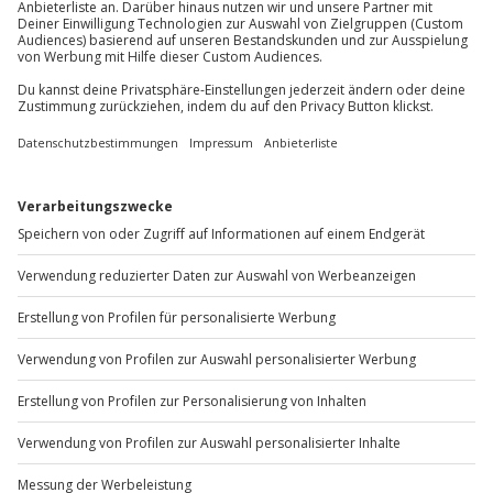
Du möchtest als Firma bestellen?
Sichere Dir attraktive Firmenkunden Vorteile.
+49 89 / 60 60 89 700
Mo-Fr: 9-17 Uhr
b2b@jochen-schweizer.de
www.b2b.jochen-schweizer.de/
Artikelnummer
:
62926
Andere Produkte entdecken