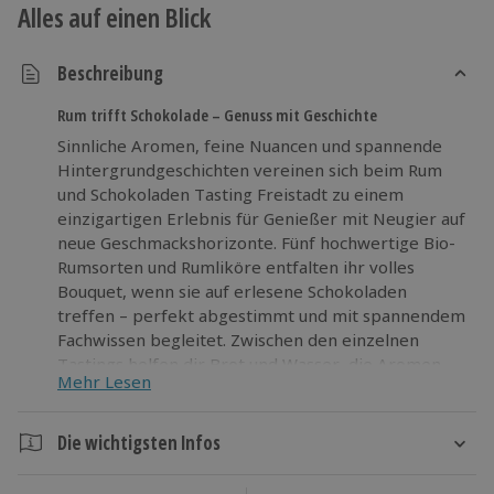
Alles auf einen Blick
Beschreibung
Rum trifft Schokolade – Genuss mit Geschichte
Sinnliche Aromen, feine Nuancen und spannende
Hintergrundgeschichten vereinen sich beim Rum
und Schokoladen Tasting Freistadt zu einem
einzigartigen Erlebnis für Genießer mit Neugier auf
neue Geschmackshorizonte. Fünf hochwertige Bio-
Rumsorten und Rumliköre entfalten ihr volles
Bouquet, wenn sie auf erlesene Schokoladen
treffen – perfekt abgestimmt und mit spannendem
Fachwissen begleitet. Zwischen den einzelnen
Tastings helfen dir Brot und Wasser, die Aromen
Mehr Lesen
klar wahrzunehmen und jeden Stil für sich zu
erleben. Während du mehr über die Herstellung
und Besonderheiten der Rum-Stile erfährst, wächst
Die wichtigsten Infos
deine Begeisterung für diese edlen Tropfen. Lass
Dauer
dich auf dieses außergewöhnliche Rum Tasting ein