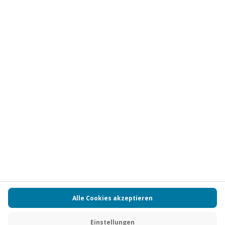
Abonnieren
Vertrag widerrufen
FAQs
Kontakt
Zahlungsarten
Über uns
Magazin
Jobs
Partnerprogramm
Versand und Lieferung
Presse
AGB
Cookie Einstellungen
Datenschutz
Nutzungsbedingungen
Online-Marktplatz
Barrierefreiheit
Compliance
Impressum
RECHNUNG