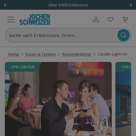
Über 9.000 Erlebnisse
Benutzerkonto
Suche nach Erlebnissen, Orten...
Home
/
Essen & Trinken
/
Romantikdinner
/
Candle-Light-Dinner
-15% CLUB DEAL
-15% CLU