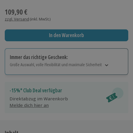
Wähle im nächsten Schritt einen Termin aus
109,90 €
zzgl. Versand
(inkl. MwSt.)
In den Warenkorb
Immer das richtige Geschenk:
Große Auswahl, volle Flexibilität und maximale Sicherheit
Große Auswahl
Über 9.000 Erlebnisse.
Volle Flexibilität
-15%* Club Deal verfügbar
Jeder Gutschein für alle Erlebnisse einlösbar.
Direktabzug im Warenkorb
Maximale Sicherheit
Melde dich hier an
10 Jahre gültig & verlängerbar.
Inhalt