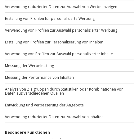
Du möchtest als Firma bestellen?
Sichere Dir attraktive Firmenkunden Vorteile.
+49 89 / 60 60 89 700
Mo-Fr: 9-17 Uhr
b2b@jochen-schweizer.de
www.b2b.jochen-schweizer.de/
Artikelnummer
:
13223
Andere Produkte entdecken