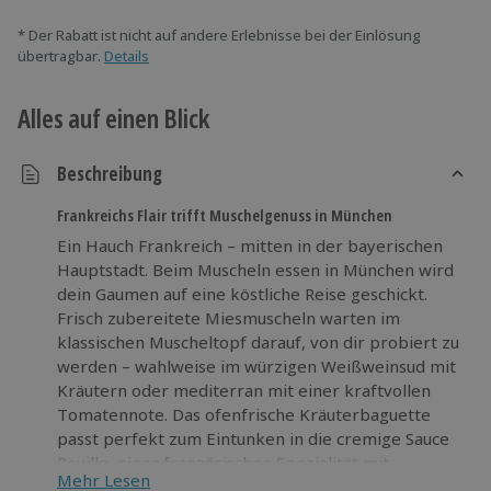
* Der Rabatt ist nicht auf andere Erlebnisse bei der Einlösung
übertragbar.
Details
Alles auf einen Blick
Beschreibung
Frankreichs Flair trifft Muschelgenuss in München
Ein Hauch Frankreich – mitten in der bayerischen
Hauptstadt. Beim Muscheln essen in München wird
dein Gaumen auf eine köstliche Reise geschickt.
Frisch zubereitete Miesmuscheln warten im
klassischen Muscheltopf darauf, von dir probiert zu
werden – wahlweise im würzigen Weißweinsud mit
Kräutern oder mediterran mit einer kraftvollen
Tomatennote. Das ofenfrische Kräuterbaguette
passt perfekt zum Eintunken in die cremige Sauce
Rouille, einer französischen Spezialität mit
Mehr Lesen
Knoblauch und Safran. Dazu genießt du einen