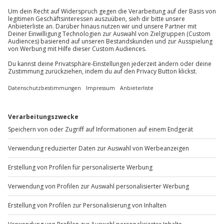
Du erreichst uns telefonisch zu folgenden Zeiten,
außer an bundesweiten Feiertagen:
Mo-Fr: 8-20 Uhr | Sa: 10-16 Uhr
Du möchtest als Firma bestellen?
Sichere Dir attraktive Firmenkunden Vorteile.
+49 89 / 60 60 89 700
Mo-Fr: 9-17 Uhr
b2b@jochen-schweizer.de
www.b2b.jochen-schweizer.de/
Artikelnummer
:
63420