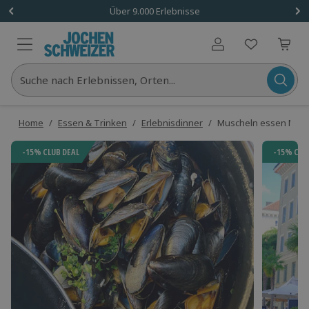
Über 9.000 Erlebnisse
Benutzerkonto
Suche nach Erlebnissen, Orten...
Home
/
Essen & Trinken
/
Erlebnisdinner
/
Muscheln essen Mün
-15% CLUB DEAL
-15% CLU