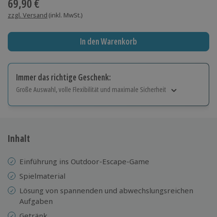
69,90 €
zzgl. Versand
(inkl. MwSt.)
In den Warenkorb
Immer das richtige Geschenk:
Große Auswahl, volle Flexibilität und maximale Sicherheit
Große Auswahl
Über 9.000 Erlebnisse.
Volle Flexibilität
Jeder Gutschein für alle Erlebnisse einlösbar.
Inhalt
Maximale Sicherheit
10 Jahre gültig & verlängerbar.
Einführung ins Outdoor-Escape-Game
Spielmaterial
Lösung von spannenden und abwechslungsreichen
Aufgaben
Getränk