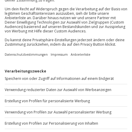
81671
München
Teilnehmer
Du erreichst uns telefonisch zu folgenden Zeiten,
Gutschein gültig für 2 Personen
außer an bundesweiten Feiertagen:
Gruppengröße: 2-10 Personen
Mo-Fr: 8-20 Uhr | Sa: 10-16 Uhr
Du möchtest als Firma bestellen?
Sichere Dir attraktive Firmenkunden Vorteile.
+49 89 / 60 60 89 700
Mo-Fr: 9-17 Uhr
b2b@jochen-schweizer.de
www.b2b.jochen-schweizer.de/
Artikelnummer
:
63398